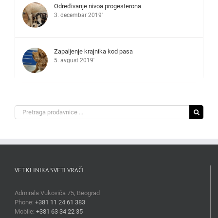
Određivanje nivoa progesterona
3. decembar 2019'
Zapaljenje krajnika kod pasa
5. avgust 2019'
Search
for:
VET KLINIKA SVETI VRAČI
Admirala Vukovića 75, Beograd
Phone:
+381 11 24 61 383
Mobile:
+381 63 34 22 35