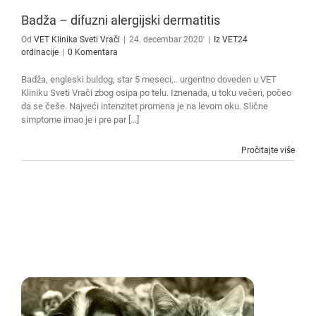
Badža – difuzni alergijski dermatitis
Od
VET Klinika Sveti Vrači
|
24. decembar 2020'
|
Iz VET24
ordinacije
|
0 Komentara
Badža, engleski buldog, star 5 meseci,.. urgentno doveden u VET
Kliniku Sveti Vrači zbog osipa po telu. Iznenada, u toku večeri, počeo
da se češe. Najveći intenzitet promena je na levom oku. Slične
simptome imao je i pre par [...]
Pročitajte više