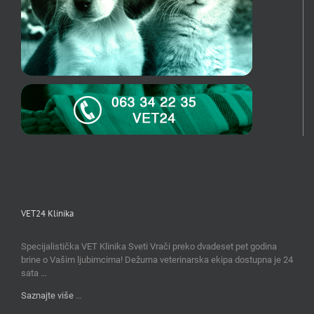
VET24 Klinika
Specijalistička VET Klinika Sveti Vrači preko dvadeset pet godina
brine o Vašim ljubimcima! Dežurna veterinarska ekipa dostupna je 24
sata …
Saznajte više
…