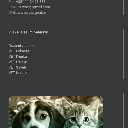
Fax:
+381 11 24 61 383
Email:
s.vraci@gmail.com
Web:
www.veturgent.rs
VET24 | Dežurni veterinar
Dežurni veterinar
VET Lokacija
VET Klinika
VET Pitanja
VET Saveti
VET Kontakt