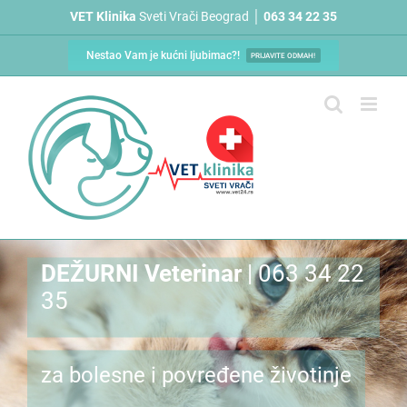
Skip
VET Klinika
Sveti Vrači Beograd │
063 34 22 35
to
content
Nestao Vam je kućni ljubimac?!
PRIJAVITE ODMAH!
DEŽURNI Veterinar
| 063 34 22
35
za bolesne i povređene životinje