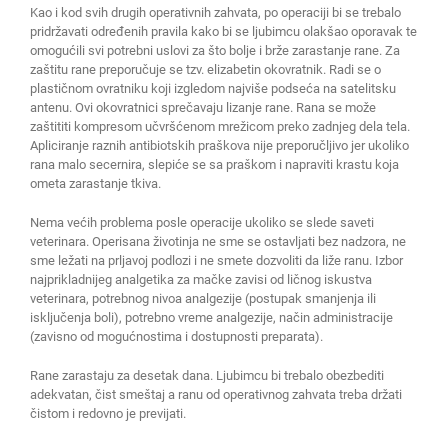
Kao i kod svih drugih operativnih zahvata, po operaciji bi se trebalo
pridržavati određenih pravila kako bi se ljubimcu olakšao oporavak te
omogućili svi potrebni uslovi za što bolje i brže zarastanje rane. Za
zaštitu rane preporučuje se tzv. elizabetin okovratnik. Radi se o
plastičnom ovratniku koji izgledom najviše podseća na satelitsku
antenu. Ovi okovratnici sprečavaju lizanje rane. Rana se može
zaštititi kompresom učvršćenom mrežicom preko zadnjeg dela tela.
Apliciranje raznih antibiotskih praškova nije preporučljivo jer ukoliko
rana malo secernira, slepiće se sa praškom i napraviti krastu koja
ometa zarastanje tkiva.
Nema većih problema posle operacije ukoliko se slede saveti
veterinara. Operisana životinja ne sme se ostavljati bez nadzora, ne
sme ležati na prljavoj podlozi i ne smete dozvoliti da liže ranu. Izbor
najprikladnijeg analgetika za mačke zavisi od ličnog iskustva
veterinara, potrebnog nivoa analgezije (postupak smanjenja ili
isključenja boli), potrebno vreme analgezije, način administracije
(zavisno od mogućnostima i dostupnosti preparata).
Rane zarastaju za desetak dana. Ljubimcu bi trebalo obezbediti
adekvatan, čist smeštaj a ranu od operativnog zahvata treba držati
čistom i redovno je previjati.