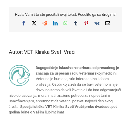
Hvala Vam što ste pročitali ovaj tekst. Podelite ga sa drugima!
Facebook
X
Reddit
LinkedIn
WhatsApp
Tumblr
Pinterest
Vk
Email
Autor:
VET Klinika Sveti Vrači
Dugogodišnje iskustvo veterinara od presudnog je
značaja za uspešan rad u veterinarskoj medicini.
Veterina je humana, vrlo interesantna i dobra
profesija. Osobi koja želi da se bavi veterinom nije
dovoljno samo da voli životinje i da ima odgovarajući
nivo obrazovanja, mora imati izraženu potrebu za neprestanim
usavršavanjem, spremnost da veterini posveti najveći deo svog
života.
Specijalistička VET Klinika Sveti Vrači preko dvadeset pet
godina brine o Vašim ljubimcima!