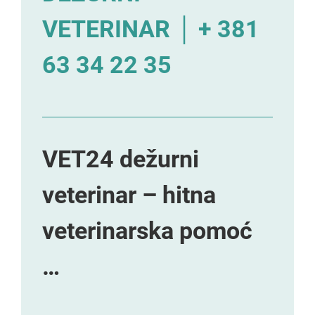
VETERINAR │ + 381
63 34 22 35
VET24 dežurni
veterinar – hitna
veterinarska pomoć
…