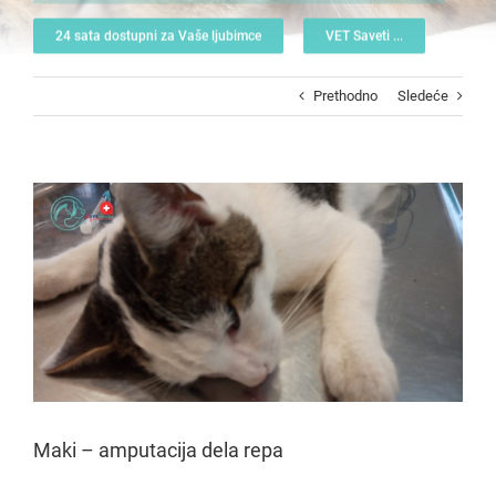
24 sata dostupni za Vaše ljubimce
VET Saveti ...
Prethodno
Sledeće
View
Larger
Image
Maki – amputacija dela repa