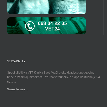
VET24 Klinika
Specijalistička VET Klinika Sveti Vrači preko dvadeset pet godina
brine o Vašim ljubimcima! Dežurna veterinarska ekipa dostupna je 24
sata …
Saznajte više
…