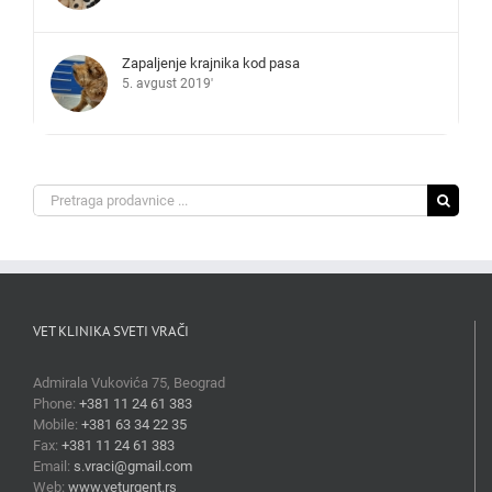
Zapaljenje krajnika kod pasa
5. avgust 2019'
Search
for:
VET KLINIKA SVETI VRAČI
Admirala Vukovića 75, Beograd
Phone:
+381 11 24 61 383
Mobile:
+381 63 34 22 35
Fax:
+381 11 24 61 383
Email:
s.vraci@gmail.com
Web:
www.veturgent.rs