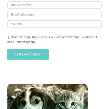
Sačuvaj moje ime, e-poštu i veb sajt u ovom čitaču sledeći put
kada komentarišem.