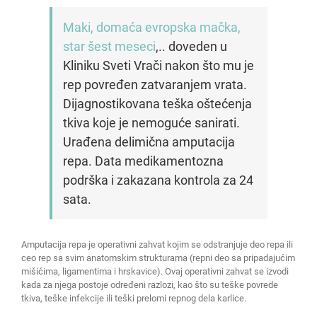
Maki, domaća evropska mačka,
star šest meseci
,.. doveden u
Kliniku Sveti Vrači nakon što mu je
rep povređen zatvaranjem vrata.
Dijagnostikovana teška oštećenja
tkiva koje je nemoguće sanirati.
Urađena delimična amputacija
repa. Data medikamentozna
podrška i zakazana kontrola za 24
sata.
Amputacija repa je operativni zahvat kojim se odstranjuje deo repa ili
ceo rep sa svim anatomskim strukturama (repni deo sa pripadajućim
mišićima, ligamentima i hrskavice). Ovaj operativni zahvat se izvodi
kada za njega postoje određeni razlozi, kao što su teške povrede
tkiva, teške infekcije ili teški prelomi repnog dela karlice.