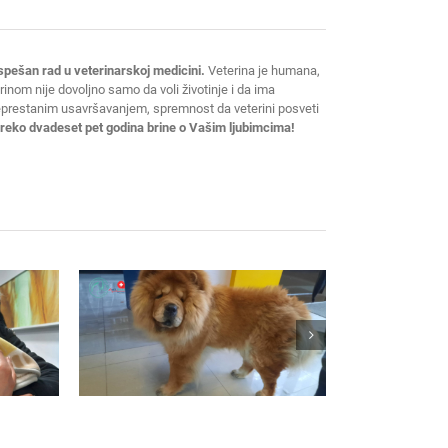
spešan rad u veterinarskoj medicini.
Veterina je humana,
erinom nije dovoljno samo da voli životinje i da ima
neprestanim usavršavanjem, spremnost da veterini posveti
 preko dvadeset pet godina brine o Vašim ljubimcima!