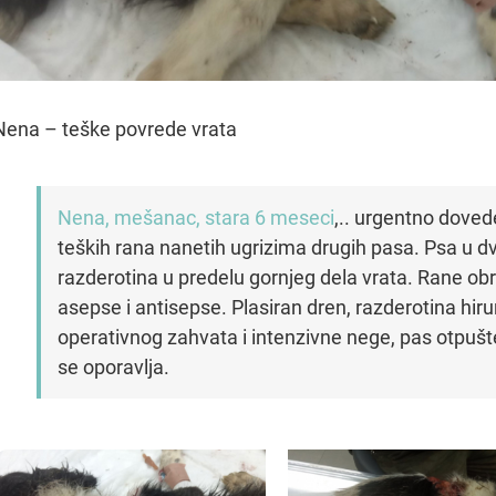
Nena – teške povrede vrata
Nena, mešanac, stara 6 meseci
,.. urgentno doved
teških rana nanetih ugrizima drugih pasa. Psa u 
razderotina u predelu gornjeg dela vrata. Rane ob
asepse i antisepse. Plasiran dren, razderotina hir
operativnog zahvata i intenzivne nege, pas otpušt
se oporavlja.