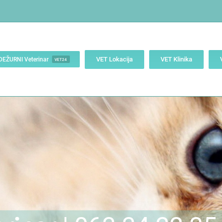
VET Lokacija
VET Klinika
DEŽURNI Veterinar
VET24