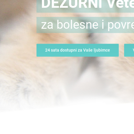
DEŽURNI Vete
za bolesne i povr
24 sata dostupni za Vaše ljubimce