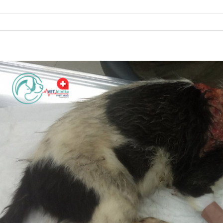
iew
arger
mage