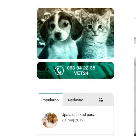
V
L
I
Komentari
Popularno
Nedavno
Upala uha kod pasa
23. maj 2019'