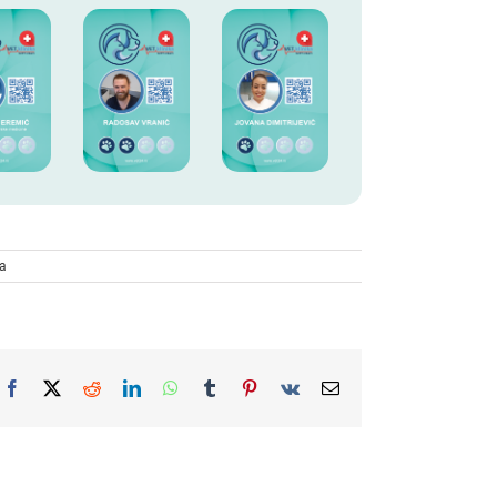
a
Facebook
X
Reddit
LinkedIn
WhatsApp
Tumblr
Pinterest
Vk
Email