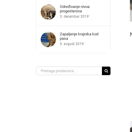
Određivanje nivoa
progesterona
3. decembar 2019'
Zapaljenje krajnika kod
pasa
5. avgust 2019'
Search
for: