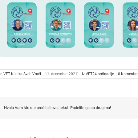
Od
VET Klinika Sveti Vrači
|
11. decembar 2021'
|
Iz VET24 ordinacije
|
0 Komentar
Hvala Vam što ste pročitali ovaj tekst. Podelite ga sa drugima!