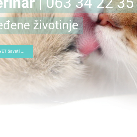
rinar
| 063 34 22 35
eđene životinje
VET Saveti ...