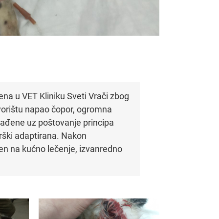
ena u VET Kliniku Sveti Vrači zbog
dvorištu napao čopor, ogromna
rađene uz poštovanje principa
urški adaptirana. Nakon
en na kućno lečenje, izvanredno