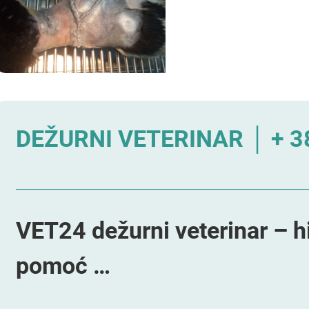
DEŽURNI VETERINAR │ + 38
VET24 dežurni veterinar – h
pomoć …