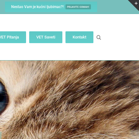
Nestao Vam je kućni ljubimac?!
PRIJAVITE ODMAH!
VET Pitanja
VET Saveti
Kontakt