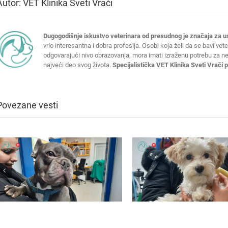
Autor:
VET Klinika Sveti Vrači
Dugogodišnje iskustvo veterinara od presudnog je značaja za u
vrlo interesantna i dobra profesija. Osobi koja želi da se bavi vet
odgovarajući nivo obrazovanja, mora imati izraženu potrebu za 
najveći deo svog života.
Specijalistička VET Klinika Sveti Vrači
Povezane vesti