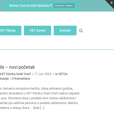
Nestao Vam je kućni ljubimac?!
PRIJAVITE ODMAH!
VET Pitanja
VET Saveti
Kontakt
bi – novi početak
VET Klinika Sveti Vrači
|
17. jun 2020'
|
Iz VET24
inacije
|
0 Komentara
i, domaća evropska mačka, stara petnaest godina,..
entno dovedena u VET Kliniku Sveti Vrači nakon napada
 psa. Otvorena rana u predelu leve strane abdomena i
efakcija veličine pesnice u predelu abdomena. Mačka
edena u stanju šoka ... Bubi [...]