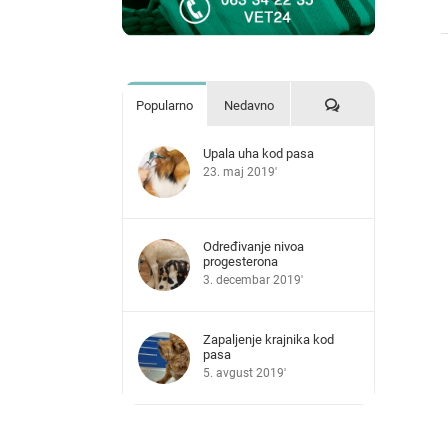
Komentari
Popularno
Nedavno
Upala uha kod pasa
23. maj 2019'
Određivanje nivoa
progesterona
3. decembar 2019'
Zapaljenje krajnika kod
pasa
5. avgust 2019'