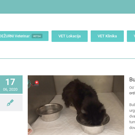
VET Lokacija
VET Klinika
DEŽURNI Veterinar
VET24
Bu
17
Od
06, 2020
ord
Bub
urg
dva
tum
dov