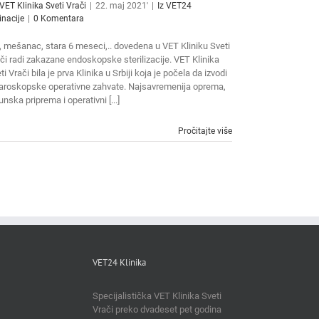
VET Klinika Sveti Vrači
|
22. maj 2021'
|
Iz VET24
inacije
|
0 Komentara
, mešanac, stara 6 meseci,.. dovedena u VET Kliniku Sveti
či radi zakazane endoskopske sterilizacije. VET Klinika
ti Vrači bila je prva Klinika u Srbiji koja je počela da izvodi
aroskopske operativne zahvate. Najsavremenija oprema,
unska priprema i operativni [...]
Pročitajte više
VET24 Klinika
Specijalistička VET Klinika Sveti
Vrači preko dvadeset pet godina