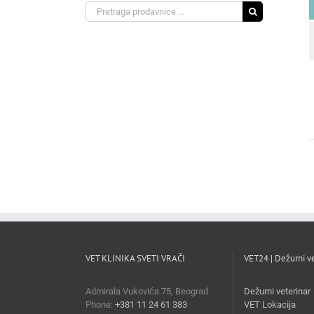
Search
for:
VET KLINIKA SVETI VRAČI
VET24 | Dežurni ve
Admirala Vukovića 75, Beograd
Dežurni veterinar
Phone:
+381 11 24 61 383
VET Lokacija