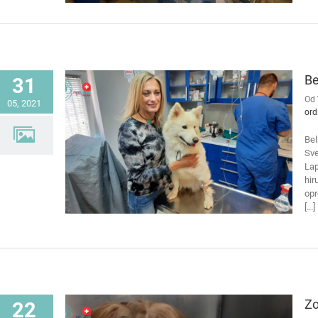
Be
31
Od
05, 2021
ord
Bel
Sve
Lap
hir
opr
[...]
Zo
22