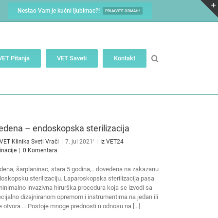
Nestao Vam je kućni ljubimac?!
PRIJAVITE ODMAH!
VET Pitanja
VET Saveti
Kontakt
dena – endoskopska sterilizacija
VET Klinika Sveti Vrači
|
7. jul 2021'
|
Iz VET24
inacije
|
0 Komentara
ena, šarplaninac, stara 5 godina,.. dovedena na zakazanu
oskopsku sterilizaciju. Laparoskopska sterilizacija pasa
minimalno invazivna hirurška procedura koja se izvodi sa
cijalno dizajniranom opremom i instrumentima na jedan ili
e otvora … Postoje mnoge prednosti u odnosu na [...]