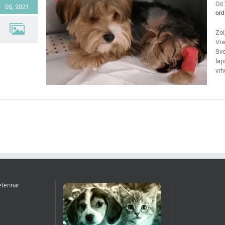
Od
05, 2021
ord
Zoi
Vra
Sve
lap
vrh
terinar