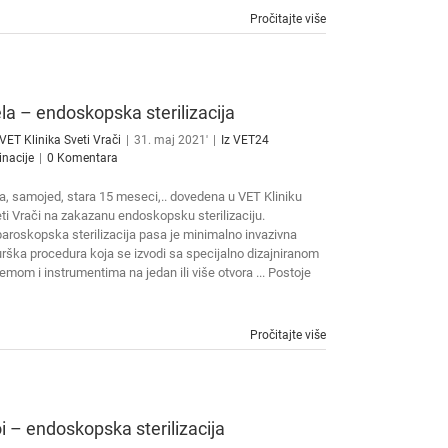
Pročitajte više
la – endoskopska sterilizacija
VET Klinika Sveti Vrači
|
31. maj 2021'
|
Iz VET24
inacije
|
0 Komentara
a, samojed, stara 15 meseci,.. dovedena u VET Kliniku
ti Vrači na zakazanu endoskopsku sterilizaciju.
aroskopska sterilizacija pasa je minimalno invazivna
urška procedura koja se izvodi sa specijalno dizajniranom
emom i instrumentima na jedan ili više otvora ... Postoje
Pročitajte više
i – endoskopska sterilizacija