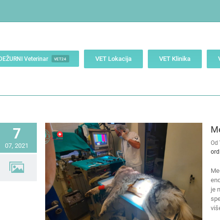
VET Lokacija
VET Klinika
DEŽURNI Veterinar
VET24
Me
7
Od
07, 2021
ord
Med
end
je 
spe
viš