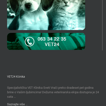
VET24 Klinika
Specijalistička VET Klinika Sveti Vrači preko dvadeset pet godina
brine o Vašim ljubimcima! Dežurna veterinarska ekipa dostupna je 24
sata …
Saznajte više
…