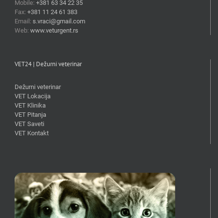
Mobile:
+381 63 34 22 35
Fax:
+381 11 24 61 383
Email:
s.vraci@gmail.com
Web:
www.veturgent.rs
VET24 | Dežurni veterinar
Dežurni veterinar
VET Lokacija
VET Klinika
VET Pitanja
VET Saveti
VET Kontakt