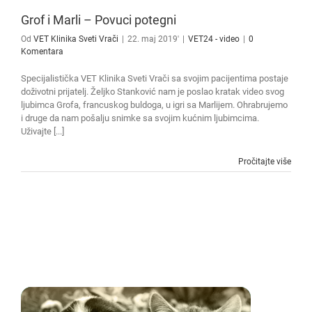
Grof i Marli – Povuci potegni
Od
VET Klinika Sveti Vrači
|
22. maj 2019'
|
VET24 - video
|
0
Komentara
Specijalistička VET Klinika Sveti Vrači sa svojim pacijentima postaje
doživotni prijatelj. Željko Stanković nam je poslao kratak video svog
ljubimca Grofa, francuskog buldoga, u igri sa Marlijem. Ohrabrujemo
i druge da nam pošalju snimke sa svojim kućnim ljubimcima.
Uživajte [...]
Pročitajte više