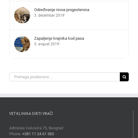
Određivanje nivoa progesterona
3. decembar 2019'
Zapaljenje krajnika kod pasa
5. avgust 2019'
Search
for:
VET KLINIKA SVETI VRAČI
Admirala Vukovića 75, Beograd
Phone:
+381 11 24 61 383