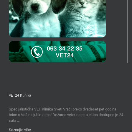
VET24 Klinika
Specijalistička VET Klinika Sveti Vrači preko dvadeset pet godina
brine o Vašim ljubimcima! Dežurna veterinarska ekipa dostupna je 24
sata …
Saznajte više
…