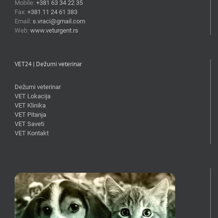
Mobile:
+381 63 34 22 35
Fax:
+381 11 24 61 383
Email:
s.vraci@gmail.com
Web:
www.veturgent.rs
VET24 | Dežurni veterinar
Dežurni veterinar
VET Lokacija
VET Klinika
VET Pitanja
VET Saveti
VET Kontakt