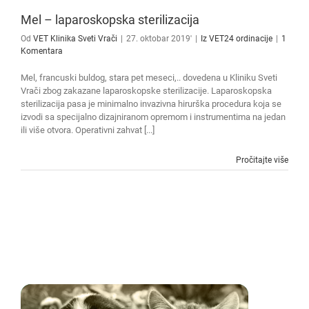
Mel – laparoskopska sterilizacija
Od
VET Klinika Sveti Vrači
|
27. oktobar 2019'
|
Iz VET24 ordinacije
|
1
Komentara
Mel, francuski buldog, stara pet meseci,.. dovedena u Kliniku Sveti
Vrači zbog zakazane laparoskopske sterilizacije. Laparoskopska
sterilizacija pasa je minimalno invazivna hirurška procedura koja se
izvodi sa specijalno dizajniranom opremom i instrumentima na jedan
ili više otvora. Operativni zahvat [...]
Pročitajte više