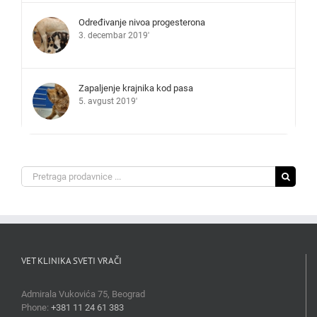
Određivanje nivoa progesterona
3. decembar 2019'
Zapaljenje krajnika kod pasa
5. avgust 2019'
Search
for:
VET KLINIKA SVETI VRAČI
Admirala Vukovića 75, Beograd
Phone:
+381 11 24 61 383