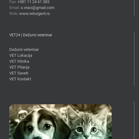
Fax:
+381 11 24 61 383
Email:
s.vraci@gmail.com
Web:
www.veturgent.rs
VET24 | Dežurni veterinar
Dežurni veterinar
VET Lokacija
VET Klinika
VET Pitanja
VET Saveti
VET Kontakt