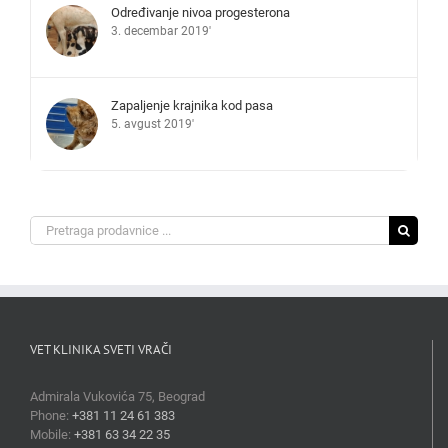
Određivanje nivoa progesterona
3. decembar 2019'
Zapaljenje krajnika kod pasa
5. avgust 2019'
Search
for:
VET KLINIKA SVETI VRAČI
Admirala Vukovića 75, Beograd
Phone:
+381 11 24 61 383
Mobile:
+381 63 34 22 35