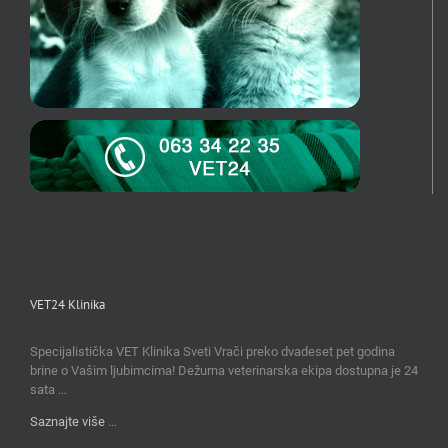
VET24 Klinika
Specijalistička VET Klinika Sveti Vrači preko dvadeset pet godina
brine o Vašim ljubimcima! Dežurna veterinarska ekipa dostupna je 24
sata …
Saznajte više
…