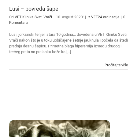
Lusi – povreda šape
Od
VET Klinika Sveti Vrači
|
10. avgust 2020'
|
Iz VET24 ordinacije
|
0
Komentara
Lusi, jorkširski terijer, stara 10 godina,.. dovedena u VET Kliniku Sveti
Vrači nakon što je u toku uobičajene šetnje jauknula i počela da štedi
prednju desnu šapicu. Primetna blaga hiperemija između drugog i
trećeg prsta na prelasku kože ka [...]
Pročitajte više