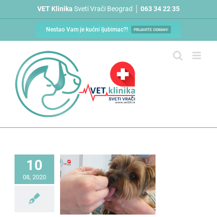
Skip
VET Klinika
Sveti Vrači Beograd │
063 34 22 35
to
content
Nestao Vam je kućni ljubimac?!
PRIJAVITE ODMAH!
10
08, 2020