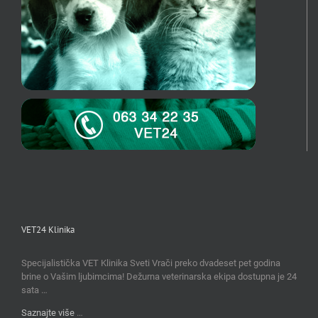
VET24 Klinika
Specijalistička VET Klinika Sveti Vrači preko dvadeset pet godina
brine o Vašim ljubimcima! Dežurna veterinarska ekipa dostupna je 24
sata …
Saznajte više
…