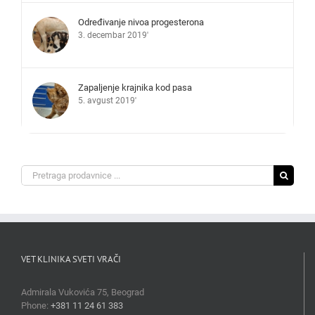
Određivanje nivoa progesterona
3. decembar 2019'
Zapaljenje krajnika kod pasa
5. avgust 2019'
Search
for:
VET KLINIKA SVETI VRAČI
Admirala Vukovića 75, Beograd
Phone:
+381 11 24 61 383