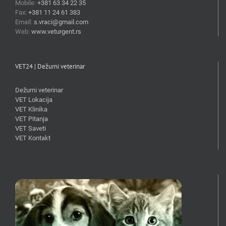
Mobile:
+381 63 34 22 35
Fax:
+381 11 24 61 383
Email:
s.vraci@gmail.com
Web:
www.veturgent.rs
VET24 | Dežurni veterinar
Dežurni veterinar
VET Lokacija
VET Klinika
VET Pitanja
VET Saveti
VET Kontakt