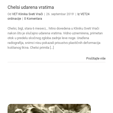
Chelsi udarena vratima
Od
VET Klinika Sveti Vrači
|
26. septembar 2019'
|
Iz VET24
ordinacije
|
0 Komentara
Chelsi, bigl, stara 6 meseci,.. hitno dovedena u Kliniku Sveti Vrači
nakon što je slučajno udarena vratima. Vidno uznemirena, primetan
otok u predelu skočnog zgloba zadnje leve noge. Urađena
radiografija, snimci nisu pokazali prisustvo plastičnih deformacija
koštanog tkiva. Chelsi primila [...]
Pročitajte više