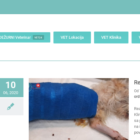
VET Lokacija
VET Klinika
DEŽURNI Veterinar
VET24
Re
10
Od
06, 2020
ord
Rea
Kli
sa 
na 
pov