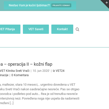
Nestao Vam je kućni ljubimac?!
PRIJAVITE ODMAH!
VET Pitanja
VET Saveti
Kontakt
a – operacija II – kožni flap
VET Klinika Sveti Vrači
|
10. jun 2020'
|
Iz VET24
inacije
|
0 Komentara
, maltezer, stara 10 meseci,.. urgentno dovedena u VET
niku Sveti Vrači nakon saobraćajne nesreće. Pas se otrgao
povodca i podleteo pod auto… Rea je od trenutka nesreće
intenzivnoj nezi. Povređena noga nije uspela da nadomesti
ređeni [...]