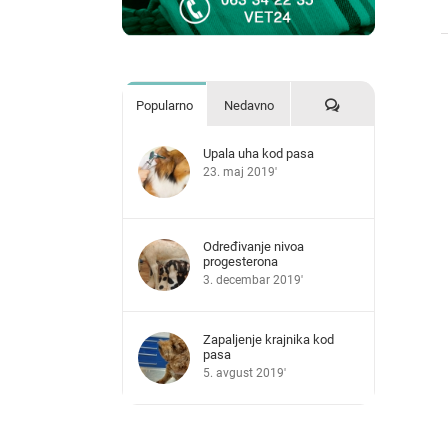
Komentari
Popularno
Nedavno
Upala uha kod pasa
23. maj 2019'
Određivanje nivoa
progesterona
3. decembar 2019'
Zapaljenje krajnika kod
pasa
5. avgust 2019'