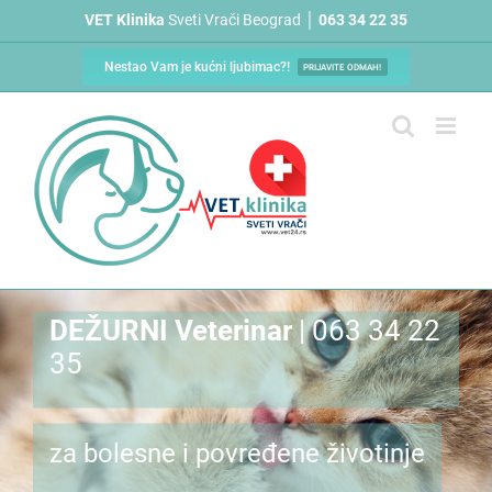
Skip
VET Klinika
Sveti Vrači Beograd │
063 34 22 35
to
content
Nestao Vam je kućni ljubimac?!
PRIJAVITE ODMAH!
DEŽURNI Veterinar
| 063 34 22
35
za bolesne i povređene životinje