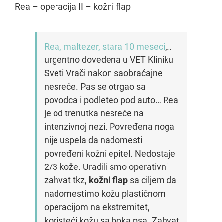
Rea – operacija II – kožni flap
Rea, maltezer, stara 10 meseci
,..
urgentno dovedena u VET Kliniku
Sveti Vrači nakon saobraćajne
nesreće. Pas se otrgao sa
povodca i podleteo pod auto… Rea
je od trenutka nesreće na
intenzivnoj nezi. Povređena noga
nije uspela da nadomesti
povređeni kožni epitel. Nedostaje
2/3 kože. Uradili smo operativni
zahvat tkz,
kožni flap
sa ciljem da
nadomestimo kožu plastičnom
operacijom na ekstremitet,
koristeći kožu sa boka psa. Zahvat