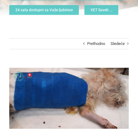
24 sata dostupni za Vaše ljubimce
VET Saveti ...
Prethodno
Sledeće
View
Larger
Image