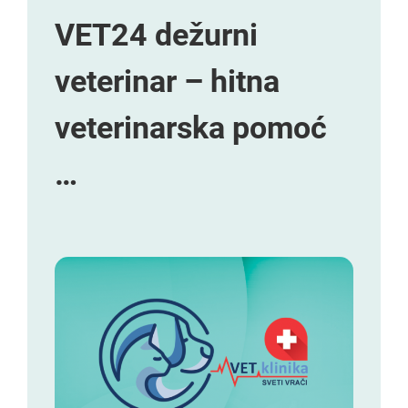
VET24 dežurni
veterinar – hitna
veterinarska pomoć
…