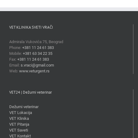
VET KLINIKA SVETI VRAČI
Admirala Vukovića 75, Beograd
Phone:
+381 11 24 61 383
Mobile:
+381 63 34 22 35
Fax:
+381 11 24 61 383
Email:
s.vraci@gmail.com
Web:
www.veturgent.rs
VET24 | Dežurni veterinar
Dežurni veterinar
VET Lokacija
VET Klinika
VET Pitanja
VET Saveti
VET Kontakt