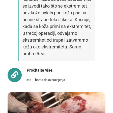
se izvodi tako što se ekstremitet
bez kože uvlači pod kožu psa sa
bočne strane tela i fiksira. Kasnije,
kada se koža primi na ekstremitet,
u trećoj operaciji, odvajamo
ekstremitet od trupa i zatvaramo
kožu oko ekstremiteta. Samo
hrabro Rea.
Pročitajte više:
Rea – borba do ozdravljenja