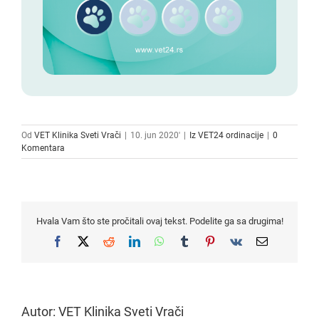
Od
VET Klinika Sveti Vrači
|
10. jun 2020'
|
Iz VET24 ordinacije
|
0
Komentara
Hvala Vam što ste pročitali ovaj tekst. Podelite ga sa drugima!
Facebook
X
Reddit
LinkedIn
WhatsApp
Tumblr
Pinterest
Vk
Email
Autor:
VET Klinika Sveti Vrači