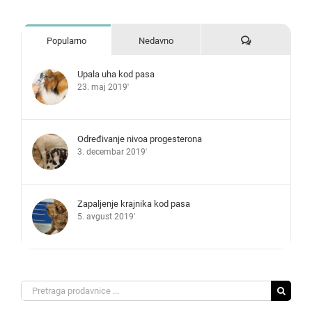
Komentari
Popularno
Nedavno
Upala uha kod pasa
23. maj 2019'
Određivanje nivoa progesterona
3. decembar 2019'
Zapaljenje krajnika kod pasa
5. avgust 2019'
Search
for: