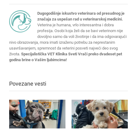
Dugogodišnje iskustvo veterinara od presudnog je
značaja za uspešan rad u veterinarskoj medicini.
Veterina je humana, vrlo interesantna i dobra
profesija. Osobi koja želi da se bavi veterinom nije
dovoljno samo da voli životinje i da ima odgovarajući
nivo obrazovanja, mora imati izraženu potrebu za neprestanim
usavršavanjem, spremnost da veterini posveti najveći deo svog
života.
Specijalistička VET Klinika Sveti Vrači preko dvadeset pet
godina brine o Vašim ljubimcima!
Povezane vesti