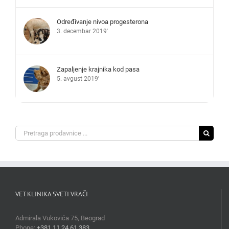
Određivanje nivoa progesterona
3. decembar 2019'
Zapaljenje krajnika kod pasa
5. avgust 2019'
Search
for:
VET KLINIKA SVETI VRAČI
Admirala Vukovića 75, Beograd
Phone:
+381 11 24 61 383