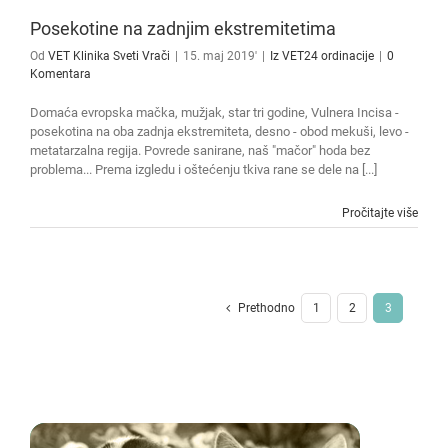
Posekotine na zadnjim ekstremitetima
Od
VET Klinika Sveti Vrači
|
15. maj 2019'
|
Iz VET24 ordinacije
|
0
Komentara
Domaća evropska mačka, mužjak, star tri godine, Vulnera Incisa -
posekotina na oba zadnja ekstremiteta, desno - obod mekuši, levo -
metatarzalna regija. Povrede sanirane, naš "mačor" hoda bez
problema... Prema izgledu i oštećenju tkiva rane se dele na [...]
Pročitajte više
Prethodno
1
2
3