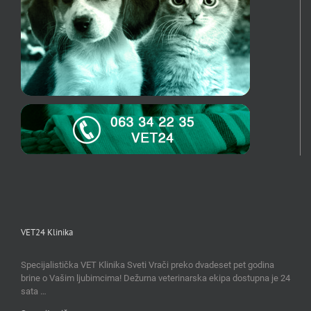
VET24 Klinika
Specijalistička VET Klinika Sveti Vrači preko dvadeset pet godina
brine o Vašim ljubimcima! Dežurna veterinarska ekipa dostupna je 24
sata …