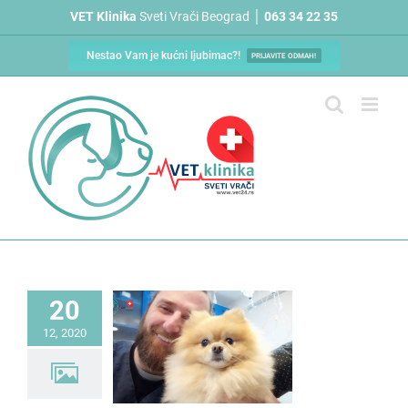
Skip
VET Klinika
Sveti Vrači Beograd │
063 34 22 35
to
content
Nestao Vam je kućni ljubimac?!
PRIJAVITE ODMAH!
20
12, 2020