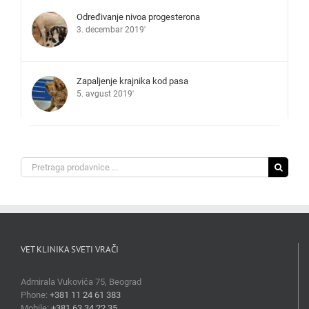
Određivanje nivoa progesterona
3. decembar 2019'
Zapaljenje krajnika kod pasa
5. avgust 2019'
Search
for:
VET KLINIKA SVETI VRAČI
Admirala Vukovića 75, Beograd
Phone:
+381 11 24 61 383
Mobile:
+381 63 34 22 35