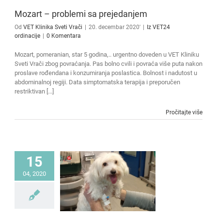
Mozart – problemi sa prejedanjem
Od
VET Klinika Sveti Vrači
|
20. decembar 2020'
|
Iz VET24
ordinacije
|
0 Komentara
Mozart, pomeranian, star 5 godina,.. urgentno doveden u VET Kliniku
Sveti Vrači zbog povraćanja. Pas bolno cvili i povraća više puta nakon
proslave rođendana i konzumiranja poslastica. Bolnost i nadutost u
abdominalnoj regiji. Data simptomatska terapija i preporučen
restriktivan [...]
Pročitajte više
15
04, 2020