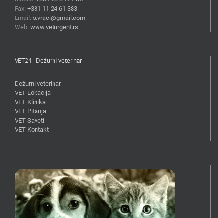
Fax:
+381 11 24 61 383
Email:
s.vraci@gmail.com
Web:
www.veturgent.rs
VET24 | Dežurni veterinar
Dežurni veterinar
VET Lokacija
VET Klinika
VET Pitanja
VET Saveti
VET Kontakt