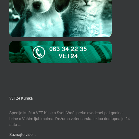
VET24 Klinika
Specijalistička VET Klinika Sveti Vrači preko dvadeset pet godina
brine o Vašim ljubimcima! Dežurna veterinarska ekipa dostupna je 24
sata …
Saznajte više
…