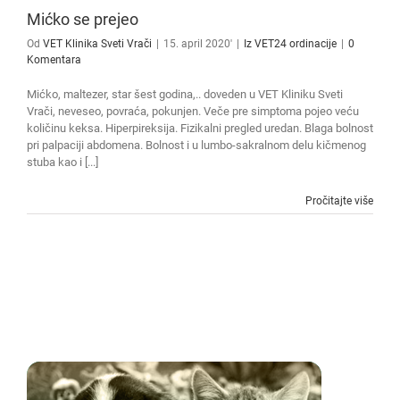
Mićko se prejeo
Od
VET Klinika Sveti Vrači
|
15. april 2020'
|
Iz VET24 ordinacije
|
0
Komentara
Mićko, maltezer, star šest godina,.. doveden u VET Kliniku Sveti
Vrači, neveseo, povraća, pokunjen. Veče pre simptoma pojeo veću
količinu keksa. Hiperpireksija. Fizikalni pregled uredan. Blaga bolnost
pri palpaciji abdomena. Bolnost i u lumbo-sakralnom delu kičmenog
stuba kao i [...]
Pročitajte više