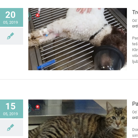
Tr
20
Od
05, 2019
ord
Pas
teš
Kli
viš
lju
Pa
15
Od
05, 2019
ord
Dom
sim