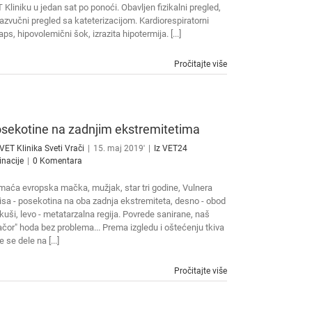
 Kliniku u jedan sat po ponoći. Obavljen fizikalni pregled,
razvučni pregled sa kateterizacijom. Kardiorespiratorni
aps, hipovolemični šok, izrazita hipotermija. [...]
Pročitajte više
sekotine na zadnjim ekstremitetima
VET Klinika Sveti Vrači
|
15. maj 2019'
|
Iz VET24
inacije
|
0 Komentara
aća evropska mačka, mužjak, star tri godine, Vulnera
isa - posekotina na oba zadnja ekstremiteta, desno - obod
uši, levo - metatarzalna regija. Povrede sanirane, naš
čor" hoda bez problema... Prema izgledu i oštećenju tkiva
e se dele na [...]
Pročitajte više