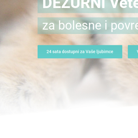
DEŽURNI Vete
za bolesne i povr
24 sata dostupni za Vaše ljubimce