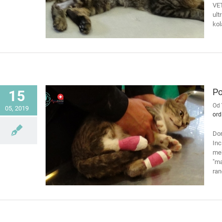
VET
ult
kol
Po
15
Od
05, 2019
ord
Dom
Inc
mek
"ma
ran