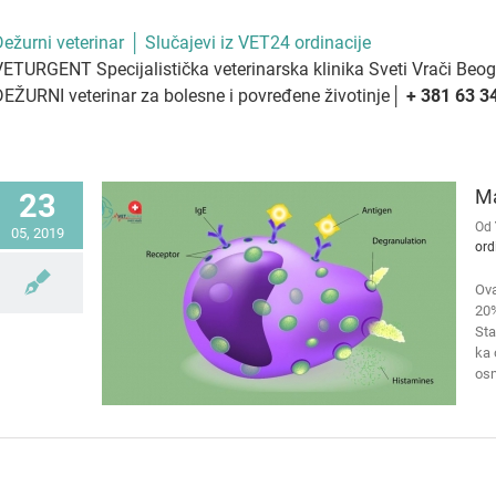
ežurni veterinar │ Slučajevi iz VET24 ordinacije
VETURGENT Specijalistička veterinarska klinika Sveti Vrači Beo
DEŽURNI veterinar za bolesne i povređene životinje│
+ 381 63 3
Ma
23
Od
05, 2019
ord
Ova
20%
Sta
ka 
osm