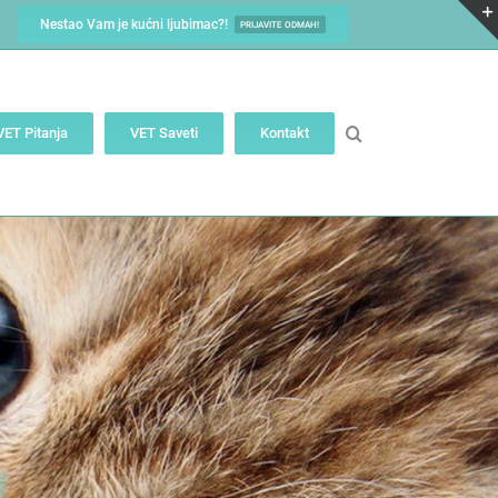
Nestao Vam je kućni ljubimac?!
PRIJAVITE ODMAH!
VET Pitanja
VET Saveti
Kontakt