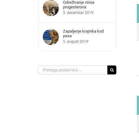
Određivanje nivoa
progesterona
3. decembar 2019'
Zapaljenje krajnika kod
pasa
5. avgust 2019'
Search
for: