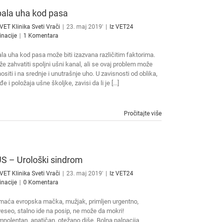
ala uha kod pasa
VET Klinika Sveti Vrači
|
23. maj 2019'
|
Iz VET24
inacije
|
1 Komentara
la uha kod pasa može biti izazvana različitim faktorima.
e zahvatiti spoljni ušni kanal, ali se ovaj problem može
ositi i na srednje i unutrašnje uho. U zavisnosti od oblika,
đe i položaja ušne školjke, zavisi da li je [...]
Pročitajte više
S – Urološki sindrom
VET Klinika Sveti Vrači
|
23. maj 2019'
|
Iz VET24
inacije
|
0 Komentara
aća evropska mačka, mužjak, primljen urgentno,
eseo, stalno ide na posip, ne može da mokri!
nolentan, apatičan, otežano diše. Bolna palpacija