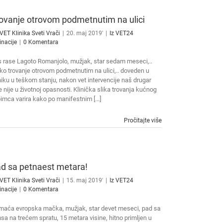
ovanje otrovom podmetnutim na ulici
VET Klinika Sveti Vrači
|
20. maj 2019'
|
Iz VET24
inacije
|
0 Komentara
 rase Lagoto Romanjolo, mužjak, star sedam meseci,..
ko trovanje otrovom podmetnutim na ulici,.. doveden u
niku u teškom stanju, nakon vet intervencije naš drugar
e nije u životnoj opasnosti. Klinička slika trovanja kućnog
bimca varira kako po manifestnim [...]
Pročitajte više
d sa petnaest metara!
VET Klinika Sveti Vrači
|
15. maj 2019'
|
Iz VET24
inacije
|
0 Komentara
aća evropska mačka, mužjak, star devet meseci, pad sa
sa na trećem spratu, 15 metara visine, hitno primljen u