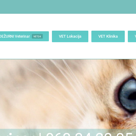
VET Lokacija
VET Klinika
DEŽURNI Veterinar
VET24