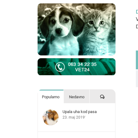
D
Komentari
Popularno
Nedavno
Upala uha kod pasa
23. maj 2019'