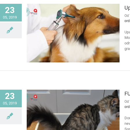
Up
23
Od
05, 2019
ord
Upa
Mož
odn
gra
FU
23
Od
05, 2019
ord
Dom
nev
Som