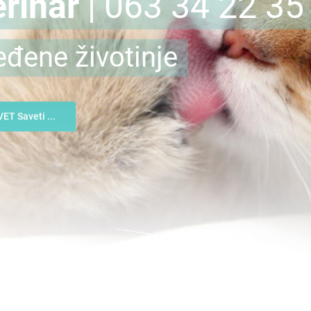
rinar
| 063 34 22 35
eđene životinje
VET Saveti ...