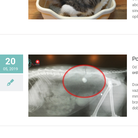
abd
sin
opšt
Po
20
Od
05, 2019
ord
Dom
vaz
mm 
brz
dob