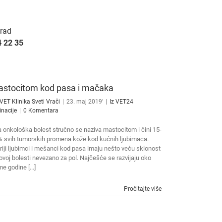
grad
4 22 35
stocitom kod pasa i mačaka
VET Klinika Sveti Vrači
|
23. maj 2019'
|
Iz VET24
inacije
|
0 Komentara
 onkološka bolest stručno se naziva mastocitom i čini 15-
 svih tumorskih promena kože kod kućnih ljubimaca.
riji ljubimci i mešanci kod pasa imaju nešto veću sklonost
ovoj bolesti nevezano za pol. Najčešće se razvijaju oko
e godine [...]
Pročitajte više