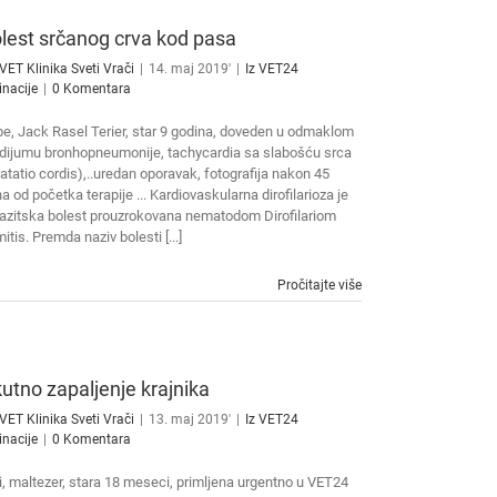
lest srčanog crva kod pasa
VET Klinika Sveti Vrači
|
14. maj 2019'
|
Iz VET24
inacije
|
0 Komentara
e, Jack Rasel Terier, star 9 godina, doveden u odmaklom
dijumu bronhopneumonije, tachycardia sa slabošću srca
latatio cordis),..uredan oporavak, fotografija nakon 45
a od početka terapije ... Kardiovaskularna dirofilarioza je
azitska bolest prouzrokovana nematodom Dirofilariom
itis. Premda naziv bolesti [...]
Pročitajte više
utno zapaljenje krajnika
VET Klinika Sveti Vrači
|
13. maj 2019'
|
Iz VET24
inacije
|
0 Komentara
i, maltezer, stara 18 meseci, primljena urgentno u VET24