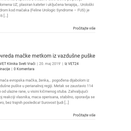
omena UZ, plasiran kateter i uključena terapija,.. Urološki
drom kod mačaka (Feline Urologic Syndrome – FUS) je
i [...]
Pročitajte više
vreda mačke metkom iz vazdušne puške
VET Klinika Sveti Vrači
|
20. maj 2019'
|
Iz VET24
inacije
|
0 Komentara
aća evropska mačka, ženka,.. pogođena dijabolom iz
dušne puške u perianalnoj regiji. Metak se zaustavio 114
od ulazne rane, u visini kičmenog stuba. Zahvaljujući
oj reakciji vlasnika, maca operisana, stabilno, oporavlja se
ro, bez trajnih posledica! Surovost ljudi [...]
Pročitajte više