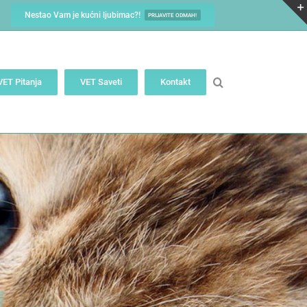
Nestao Vam je kućni ljubimac?!
PRIJAVITE ODMAH!
VET Pitanja
VET Saveti
Kontakt