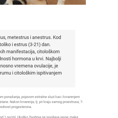
strus, metestrus i anestrus. Kod
oliko i estrus (3-21) dan.
kih manifestacija, citološkom
osti hormona u krvi. Najbolji
dnosno vremena ovulacije, je
umu i citološkim ispitivanjem
om ponašanja, pojavom estralne sluzi kao i krvarenjem
stane. Nakon krvarenja, tj. pri kraju samog proestrusa, 7-
 vrednost progesterona.
 1 ng/ml. Ukoliko životinja ne ispoljava jasne znake