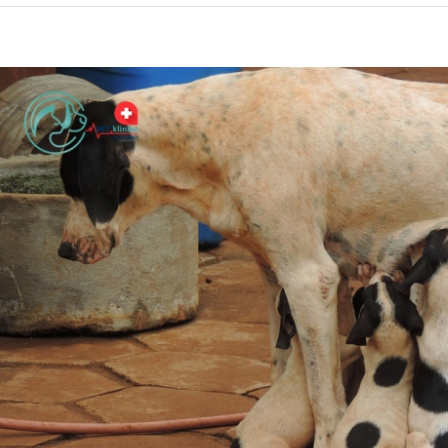
iew
arger
mage