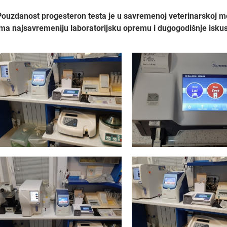
Pouzdanost progesteron testa je u savremenoj veterinarskoj me
ima najsavremeniju laboratorijsku opremu i dugogodišnje isku