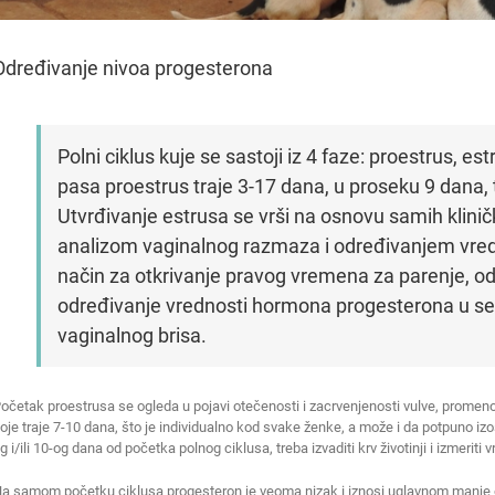
Određivanje nivoa progesterona
Polni ciklus kuje se sastoji iz 4 faze: proestrus, e
pasa proestrus traje 3-17 dana, u proseku 9 dana, t
Utvrđivanje estrusa se vrši na osnovu samih klinič
analizom vaginalnog razmaza i određivanjem vredn
način za otkrivanje pravog vremena za parenje, o
određivanje vrednosti hormona progesterona u ser
vaginalnog brisa.
očetak proestrusa se ogleda u pojavi otečenosti i zacrvenjenosti vulve, promen
oje traje 7-10 dana, što je individualno kod svake ženke, a može i da potpuno izo
g i/ili 10-og dana od početka polnog ciklusa, treba izvaditi krv životinji i izmeriti
a samom početku ciklusa progesteron je veoma nizak i iznosi uglavnom manje od