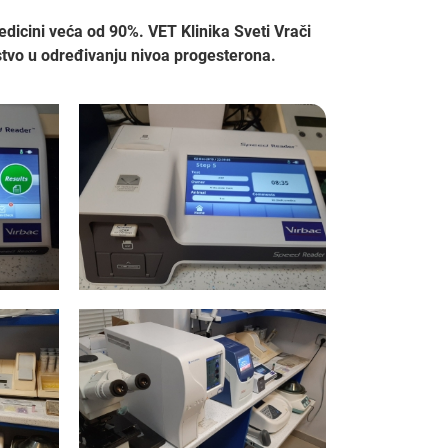
dicini veća od 90%. VET Klinika Sveti Vrači
stvo u određivanju nivoa progesterona.