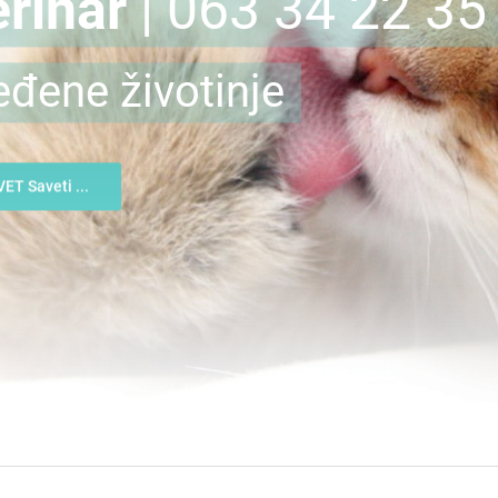
rinar
| 063 34 22 35
eđene životinje
VET Saveti ...