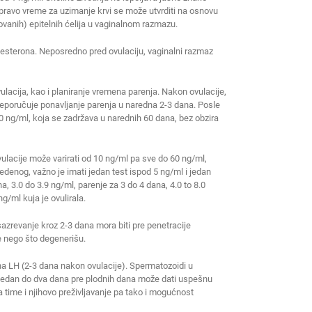
pravo vreme za uzimanje krvi se može utvrditi na osnovu
ikovanih) epitelnih ćelija u vaginalnom razmazu.
rogesterona. Neposredno pred ovulaciju, vaginalni razmaz
acija, kao i planiranje vremena parenja. Nakon ovulacije,
preporučuje ponavljanje parenja u naredna 2-3 dana. Posle
80 ng/ml, koja se zadržava u narednih 60 dana, bez obzira
ulacije može varirati od 10 ng/ml pa sve do 60 ng/ml,
edenog, važno je imati jedan test ispod 5 ng/ml i jedan
na, 3.0 do 3.9 ng/ml, parenje za 3 do 4 dana, 4.0 to 8.0
ng/ml kuja je ovulirala.
zrevanje kroz 2-3 dana mora biti pre penetracije
e nego što degenerišu.
ha LH (2-3 dana nakon ovulacije). Spermatozoidi u
e jedan do dva dana pre plodnih dana može dati uspešnu
time i njihovo preživljavanje pa tako i mogućnost