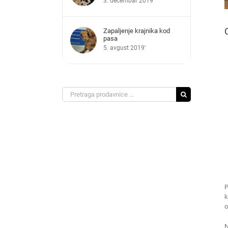
3. decembar 2019'
Zapaljenje krajnika kod
pasa
5. avgust 2019'
Search
for:
P
k
o
N