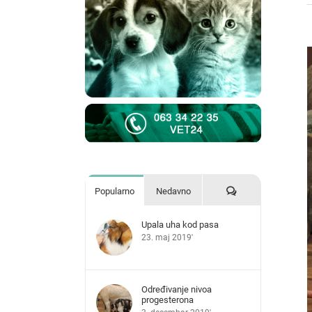
V
L
I
Komentari
Popularno
Nedavno
Upala uha kod pasa
23. maj 2019'
Određivanje nivoa
progesterona