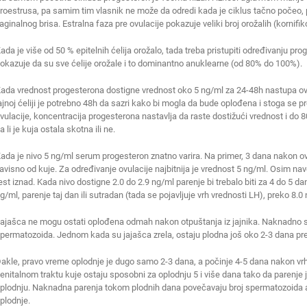
roestrusa, pa samim tim vlasnik ne može da odredi kada je ciklus tačno počeo, 
aginalnog brisa. Estralna faza pre ovulacije pokazuje veliki broj orožalih (kornif
ada je više od 50 % epitelnih ćelija orožalo, tada treba pristupiti određivanju p
okazuje da su sve ćelije orožale i to dominantno anuklearne (od 80% do 100%).
ada vrednost progesterona dostigne vrednost oko 5 ng/ml za 24-48h nastupa ovul
ajnoj ćeliji je potrebno 48h da sazri kako bi mogla da bude oplođena i stoga se 
vulacije, koncentracija progesterona nastavlja da raste dostižući vrednost i do 
a li je kuja ostala skotna ili ne.
ada je nivo 5 ng/ml serum progesteron znatno varira. Na primer, 3 dana nakon ov
avisno od kuje. Za određivanje ovulacije najbitnija je vrednost 5 ng/ml. Osim nav
est iznad. Kada nivo dostigne 2.0 do 2.9 ng/ml parenje bi trebalo biti za 4 do 5 da
g/ml, parenje taj dan ili sutradan (tada se pojavljuje vrh vrednosti LH), preko 8.0 
ajašca ne mogu ostati oplođena odmah nakon otpuštanja iz jajnika. Naknadno sa
permatozoida. Jednom kada su jajašca zrela, ostaju plodna još oko 2-3 dana pr
akle, pravo vreme oplodnje je dugo samo 2-3 dana, a počinje 4-5 dana nakon vr
enitalnom traktu kuje ostaju sposobni za oplodnju 5 i više dana tako da parenj
plodnju. Naknadna parenja tokom plodnih dana povečavaju broj spermatozoida a 
plodnje.