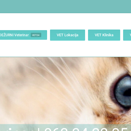
VET Lokacija
VET Klinika
DEŽURNI Veterinar
VET24