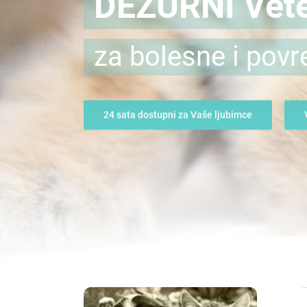
DEŽURNI Vete
za bolesne i povr
24 sata dostupni za Vaše ljubimce