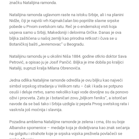
značku Natalijina ramonda.
Natalijina ramonda uglavnom raste na istoku Srbije, ali i na planini
Nidže, čiji je najviši vrh Kajmakčalan bio poprište slavne srpske
pobede u Prvom svetskom ratu. Reč je o endemskoj vrsti koja
uspeva samo u Srbiji, Makedoniji i delovima Grčke. Danas je ova
biljka zaštićena u našoj zemlji kao prirodna retkost i čuva se u
Botaničkoj bašti „Jevremovac“ u Beogradu.
Natalijinu ramondu je u okolini Niša 1884. godine otkrio doktor Sava
Petrović, a opisao ju je Josif Pančić. Biljka je ime dobila po kraljici
Nataliji, supruzi kralja Milana Obrenovića.
Jedna odlika Natalijine ramonde odredila je ovu biljku kao najveći
simbol srpskog stradanja u Velikom ratu – čak i kada se potpuno
osuši i deluje mrtvo, samo nekoliko kapi vode dovoljne su da ponovo
oživi i procveta. Zato je i botaničari zovu „biljkom feniks“, a istoričari
navode da se baš tako i Srbija uzdigla iz pepela Prvog svetskog rata i
vaskrsla još moćnija i slavnija.
Pozadina amblema Natalijine ramonde je zelena i crna, što su boje
Albanske spomenice – medalje koja je dodeljivana kao znak sećanja
na golgotu i strahote koje je srpska vojska preživela povlačeći se