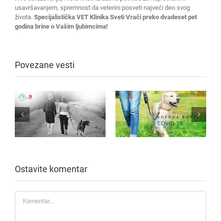
usavršavanjem, spremnost da veterini posveti najveći deo svog
života.
Specijalistička VET Klinika Sveti Vrači preko dvadeset pet
godina brine o Vašim ljubimcima!
Povezane vesti
Ostavite komentar
Komentar