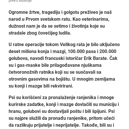
preko Albanije.
Ogromne žrtve, tragediju i golgotu preživeo je naš
narod u Prvom svetskom ratu. Kao veterinarima,
dužnost nam je da se setimo i životinja koje su
stradale zbog čovečijeg ludila.
U ratne operacije tokom Velikog rata je bilo uključeno
deset miliona konja i mazgi, 100.000 pasa i 200.000
golubova, navodi francuski istoričar Erik Barate. Čak
su i gas-maske bile prilagođavane njuškama
četvoronožnih ratnika koji su se suočavali sa
otrovnim gasovima na bojištu. U mnogim zemljama
su konji i mazge bili rekvirirani.
Psi su korišćeni za pronalaženje ranjenika i mnoge
kurirske zadatke, konji i mazge dovlačili su municiju i
hranu, golubovi su dostavljali poštu i bili špijuni. Psi
su najpre služili da pronađu ranjenike, pritom učeći
da razlikuju prijatelje i neprijatelje. Takođe, bili su i