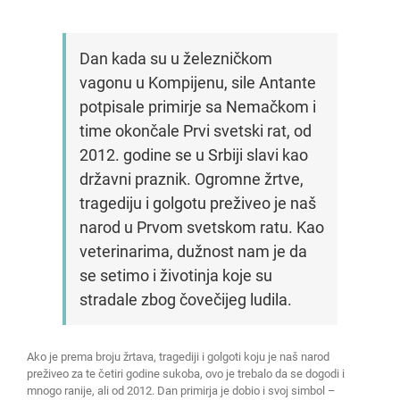
Dan kada su u železničkom
vagonu u Kompijenu, sile Antante
potpisale primirje sa Nemačkom i
time okončale Prvi svetski rat, od
2012. godine se u Srbiji slavi kao
državni praznik. Ogromne žrtve,
tragediju i golgotu preživeo je naš
narod u Prvom svetskom ratu. Kao
veterinarima, dužnost nam je da
se setimo i životinja koje su
stradale zbog čovečijeg ludila.
Ako je prema broju žrtava, tragediji i golgoti koju je naš narod
preživeo za te četiri godine sukoba, ovo je trebalo da se dogodi i
mnogo ranije, ali od 2012. Dan primirja je dobio i svoj simbol –