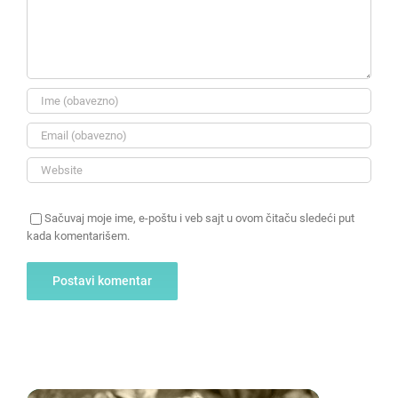
Sačuvaj moje ime, e-poštu i veb sajt u ovom čitaču sledeći put
kada komentarišem.