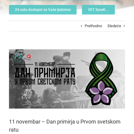
24 sata dostupni za Vaše ljubimce
VET Saveti ...
Prethodno
Sledeće
View
Larger
Image
11 novembar – Dan primirja u Prvom svetskom
ratu