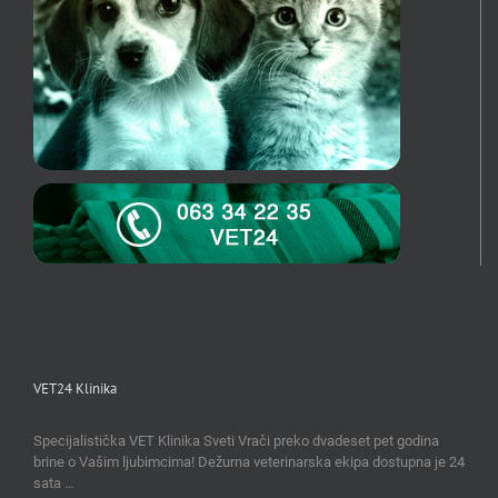
VET24 Klinika
Specijalistička VET Klinika Sveti Vrači preko dvadeset pet godina
brine o Vašim ljubimcima! Dežurna veterinarska ekipa dostupna je 24
sata …