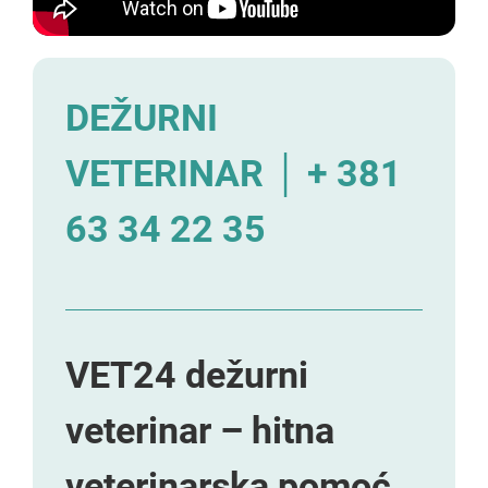
DEŽURNI
VETERINAR │ + 381
63 34 22 35
VET24 dežurni
veterinar – hitna
veterinarska pomoć