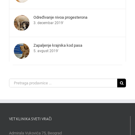
Određivanje nivoa progesterona
3. decembar 2019'
Zapaljenje krajnika kod pasa
5. avgust 2019'
Search
for:
VET KLINIKA SVETI VRAČI
Admirala Vukovića 75, Beograd