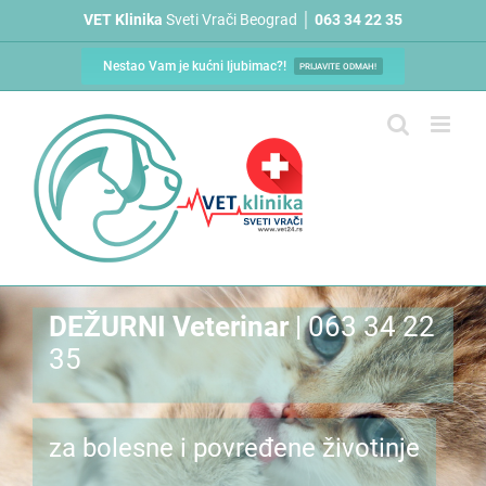
Skip
VET Klinika
Sveti Vrači Beograd │
063 34 22 35
to
content
Nestao Vam je kućni ljubimac?!
PRIJAVITE ODMAH!
DEŽURNI Veterinar
| 063 34 22
35
za bolesne i povređene životinje