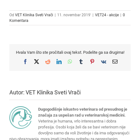
Od
VET Klinika Sveti Vrači
|
11. novembar 2019'
|
VET24 - akcije
|
0
Komentara
Hvala Vam što ste pročitali ovaj tekst. Podelite ga sa drugima!
Facebook
X
Reddit
LinkedIn
WhatsApp
Tumblr
Pinterest
Vk
Email
Autor:
VET Klinika Sveti Vrači
Dugogodišnje iskustvo veterinara od presudnog je
značaja za uspešan rad u veterinarskoj medicini.
Veterina je humana, vrlo interesantna i dobra
profesija. Osobi koja želi da se bavi veterinom nije
dovoljno samo da voli životinje i da ima odgovarajući
nivo obrazovanja, mora imati izraženu potrebu za neprestanim