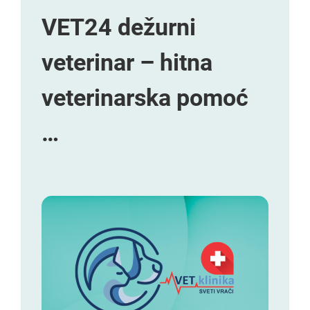
VET24 dežurni
veterinar – hitna
veterinarska pomoć
…