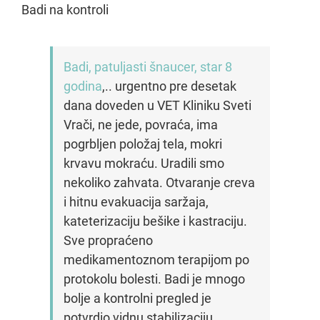
Badi na kontroli
Badi, patuljasti šnaucer, star 8
godina
,.. urgentno pre desetak
dana doveden u VET Kliniku Sveti
Vrači, ne jede, povraća, ima
pogrbljen položaj tela, mokri
krvavu mokraću. Uradili smo
nekoliko zahvata. Otvaranje creva
i hitnu evakuacija saržaja,
kateterizaciju bešike i kastraciju.
Sve propraćeno
medikamentoznom terapijom po
protokolu bolesti. Badi je mnogo
bolje a kontrolni pregled je
potvrdio vidnu stabilizaciju