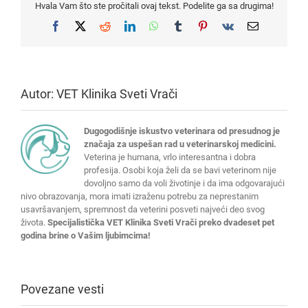
Hvala Vam što ste pročitali ovaj tekst. Podelite ga sa drugima!
Facebook
X
Reddit
LinkedIn
WhatsApp
Tumblr
Pinterest
Vk
Email
Autor:
VET Klinika Sveti Vrači
Dugogodišnje iskustvo veterinara od presudnog je
značaja za uspešan rad u veterinarskoj medicini.
Veterina je humana, vrlo interesantna i dobra
profesija. Osobi koja želi da se bavi veterinom nije
dovoljno samo da voli životinje i da ima odgovarajući
nivo obrazovanja, mora imati izraženu potrebu za neprestanim
usavršavanjem, spremnost da veterini posveti najveći deo svog
života.
Specijalistička VET Klinika Sveti Vrači preko dvadeset pet
godina brine o Vašim ljubimcima!
Povezane vesti