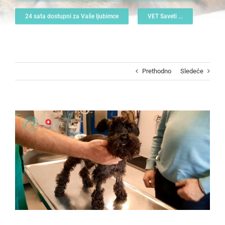
24 sata dostupni za Vaše ljubimce
VET Saveti ...
Prethodno
Sledeće
View
Larger
Image