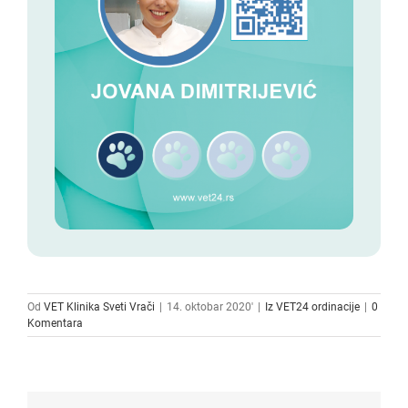
Od
VET Klinika Sveti Vrači
|
14. oktobar 2020'
|
Iz VET24 ordinacije
|
0
Komentara