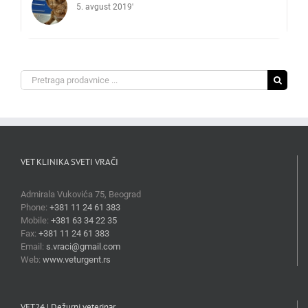
5. avgust 2019'
Search
for:
VET KLINIKA SVETI VRAČI
Admirala Vukovića 75, Beograd
Phone:
+381 11 24 61 383
Mobile:
+381 63 34 22 35
Fax:
+381 11 24 61 383
Email:
s.vraci@gmail.com
Web:
www.veturgent.rs
VET24 | Dežurni veterinar