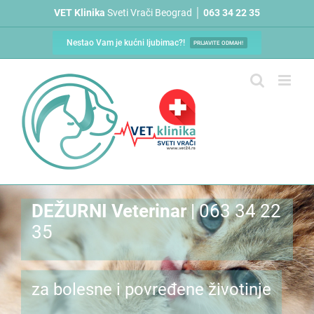
Skip
VET Klinika
Sveti Vrači Beograd │
063 34 22 35
to
content
Nestao Vam je kućni ljubimac?!
PRIJAVITE ODMAH!
DEŽURNI Veterinar
| 063 34 22
35
za bolesne i povređene životinje