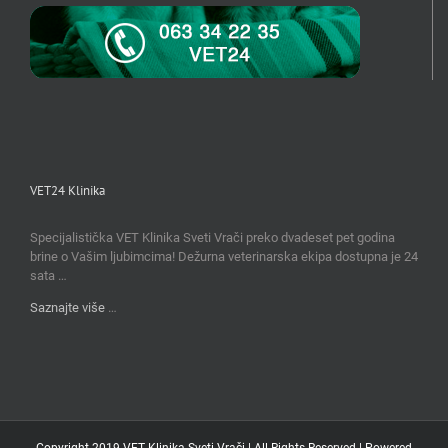
VET24 Klinika
Specijalistička VET Klinika Sveti Vrači preko dvadeset pet godina
brine o Vašim ljubimcima! Dežurna veterinarska ekipa dostupna je 24
sata …
Saznajte više
…
Copyright 2019 VET Klinika Sveti Vrači | All Rights Reserved | Powered