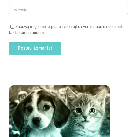
Sačuvaj moje ime, e-poštu i veb sajt u ovom čitaču sledeći put
kada komentarišem.