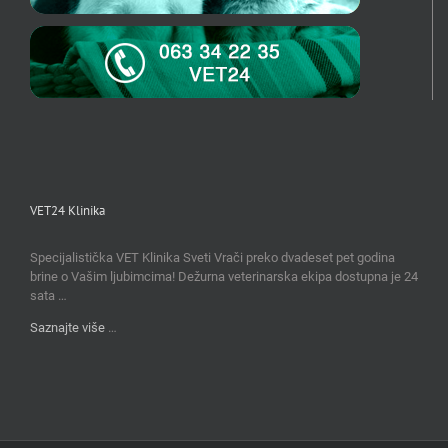
VET24 Klinika
Specijalistička VET Klinika Sveti Vrači preko dvadeset pet godina
brine o Vašim ljubimcima! Dežurna veterinarska ekipa dostupna je 24
sata …
Saznajte više
…