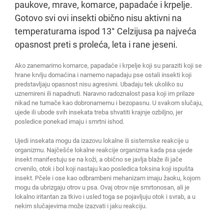
paukove, mrave, komarce, papadaće i krpelje.
Gotovo svi ovi insekti obično nisu aktivni na
temperaturama ispod 13° Celzijusa pa najveća
opasnost preti s proleća, leta i rane jeseni.
Ako zanemarimo komarce, papadaće i krpelje koji su paraziti koji se
hrane krvlju domaćina i namerno napadaju pse ostali insekti koji
predstavljaju opasnost nisu agresivni. Ubadaju tek ukoliko su
uznemireni ili napadnuti. Naravno radoznalost pasa koji im prilaze
nikad ne tumače kao dobronamernu i bezopasnu. U svakom slučaju,
ujede ili ubode svih insekata treba shvatiti krajnje ozbiljno, jer
posledice ponekad imaju i smrtni ishod.
Ujedi insekata mogu da izazovu lokalne ili sistemske reakcije u
organizmu. Najčešće lokalne reakcije organizma kada psa ujede
insekt manifestuju se na koži, a obično se javlja blaže ili jače
crvenilo, otok i bol koji nastaju kao posledica toksina koji ispušta
insekt. Pčele i ose kao odbrambeni mehanizam imaju žaoku, kojom
mogu da ubrizgaju otrov u psa. Ovaj otrov nije smrtonosan, ali je
lokalno iritantan za tkivo i usled toga se pojavljuju otok i svrab, a u
nekim slučajevima može izazvati i jaku reakciju.