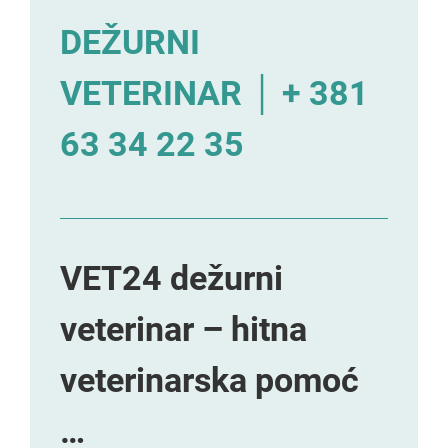
DEŽURNI
VETERINAR │ + 381
63 34 22 35
VET24 dežurni
veterinar – hitna
veterinarska pomoć
…