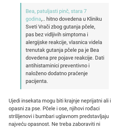
Bea, patuljasti pinč, stara 7
godina
,.. hitno dovedena u Kliniku
Sveti Vrači zbog gutanja pčele,
pas bez vidljivih simptoma i
alergijske reakcije, vlasnica videla
trenutak gutanja pčele pa je Bea
dovedena pre pojave reakcije. Dati
antihistaminici preventivno i
naloženo dodatno praćenje
pacijenta.
Ujedi insekata mogu biti krajnje neprijatni ali i
opasni za pse. Pčele i ose, njihovi rođaci
stršljenovi i bumbari uglavnom predstavljaju
najveću opasnost. Ne treba zaboraviti ni