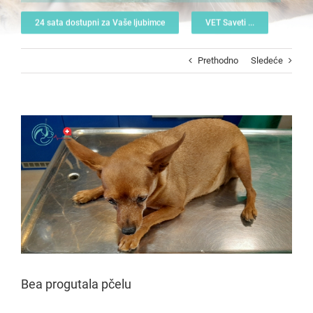
24 sata dostupni za Vaše ljubimce
VET Saveti ...
Prethodno
Sledeće
View
Larger
Image
Bea progutala pčelu