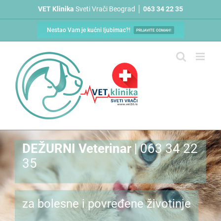
Skip
VET Klinika
Sveti Vrači Beograd │
063 34 22 35
to
content
Nestao Vam je kućni ljubimac?!
PRIJAVITE ODMAH!
DEŽURNI Veterinar
| 063 34 22
35
za bolesne i povređene životinje