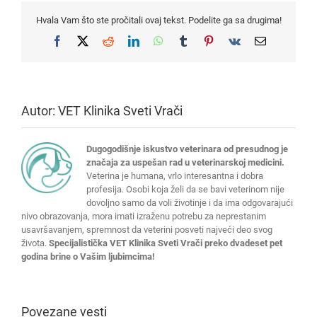
Hvala Vam što ste pročitali ovaj tekst. Podelite ga sa drugima!
Facebook
X
Reddit
LinkedIn
WhatsApp
Tumblr
Pinterest
Vk
Email
Autor:
VET Klinika Sveti Vrači
Dugogodišnje iskustvo veterinara od presudnog je
značaja za uspešan rad u veterinarskoj medicini.
Veterina je humana, vrlo interesantna i dobra
profesija. Osobi koja želi da se bavi veterinom nije
dovoljno samo da voli životinje i da ima odgovarajući
nivo obrazovanja, mora imati izraženu potrebu za neprestanim
usavršavanjem, spremnost da veterini posveti najveći deo svog
života.
Specijalistička VET Klinika Sveti Vrači preko dvadeset pet
godina brine o Vašim ljubimcima!
Povezane vesti