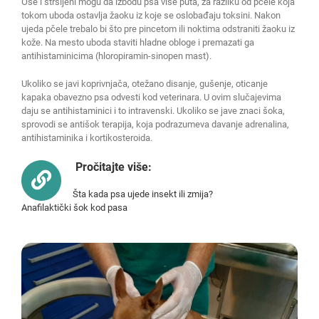
Ose i stršljeni mogu da izbodu psa više puta, za razliku od pčele koja
tokom uboda ostavlja žaoku iz koje se oslobađaju toksini. Nakon
ujeda pčele trebalo bi što pre pincetom ili noktima odstraniti žaoku iz
kože. Na mesto uboda staviti hladne obloge i premazati ga
antihistaminicima (hloropiramin-sinopen mast).
Ukoliko se javi koprivnjača, otežano disanje, gušenje, oticanje
kapaka obavezno psa odvesti kod veterinara. U ovim slučajevima
daju se antihistaminici i to intravenski. Ukoliko se jave znaci šoka,
sprovodi se antišok terapija, koja podrazumeva davanje adrenalina,
antihistaminika i kortikosteroida.
Pročitajte više:
Šta kada psa ujede insekt ili zmija?
Anafilaktički šok kod pasa