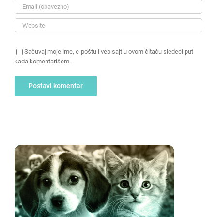
Sačuvaj moje ime, e-poštu i veb sajt u ovom čitaču sledeći put
kada komentarišem.