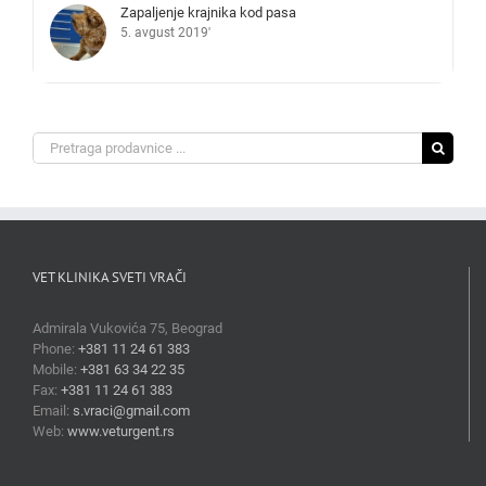
Zapaljenje krajnika kod pasa
5. avgust 2019'
Search
for:
VET KLINIKA SVETI VRAČI
Admirala Vukovića 75, Beograd
Phone:
+381 11 24 61 383
Mobile:
+381 63 34 22 35
Fax:
+381 11 24 61 383
Email:
s.vraci@gmail.com
Web:
www.veturgent.rs