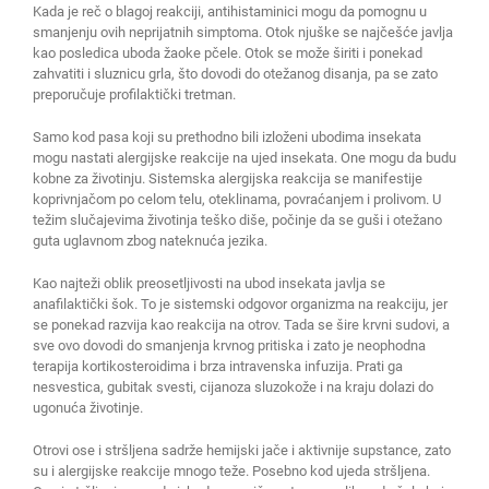
Kada je reč o blagoj reakciji, antihistaminici mogu da pomognu u
smanjenju ovih neprijatnih simptoma. Otok njuške se najčešće javlja
kao posledica uboda žaoke pčele. Otok se može širiti i ponekad
zahvatiti i sluznicu grla, što dovodi do otežanog disanja, pa se zato
preporučuje profilaktički tretman.
Samo kod pasa koji su prethodno bili izloženi ubodima insekata
mogu nastati alergijske reakcije na ujed insekata. One mogu da budu
kobne za životinju. Sistemska alergijska reakcija se manifestije
koprivnjačom po celom telu, oteklinama, povraćanjem i prolivom. U
težim slučajevima životinja teško diše, počinje da se guši i otežano
guta uglavnom zbog nateknuća jezika.
Kao najteži oblik preosetljivosti na ubod insekata javlja se
anafilaktički šok. To je sistemski odgovor organizma na reakciju, jer
se ponekad razvija kao reakcija na otrov. Tada se šire krvni sudovi, a
sve ovo dovodi do smanjenja krvnog pritiska i zato je neophodna
terapija kortikosteroidima i brza intravenska infuzija. Prati ga
nesvestica, gubitak svesti, cijanoza sluzokože i na kraju dolazi do
ugonuća životinje.
Otrovi ose i stršljena sadrže hemijski jače i aktivnije supstance, zato
su i alergijske reakcije mnogo teže. Posebno kod ujeda stršljena.