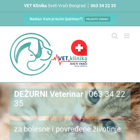
Skip
VET Klinika
Sveti Vrači Beograd │
063 34 22 35
to
content
Nestao Vam je kućni ljubimac?!
PRIJAVITE ODMAH!
DEŽURNI Veterinar
| 063 34 22
35
za bolesne i povređene životinje