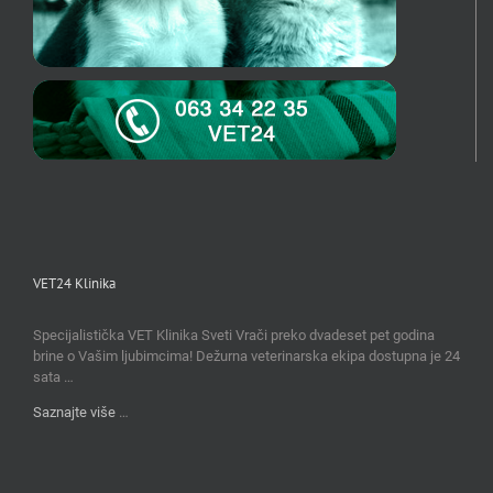
VET24 Klinika
Specijalistička VET Klinika Sveti Vrači preko dvadeset pet godina
brine o Vašim ljubimcima! Dežurna veterinarska ekipa dostupna je 24
sata …
Saznajte više
…