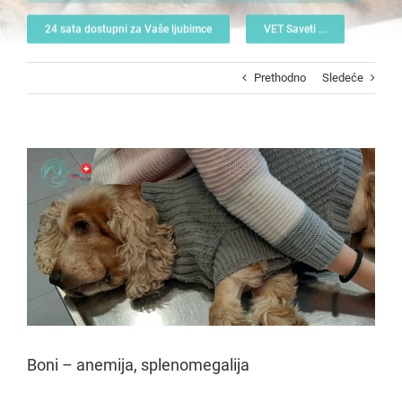
24 sata dostupni za Vaše ljubimce
VET Saveti ...
Prethodno
Sledeće
View
Larger
Image
Boni – anemija, splenomegalija