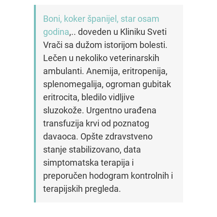
Boni, koker španijel, star osam
godina
,.. doveden u Kliniku Sveti
Vrači sa dužom istorijom bolesti.
Lečen u nekoliko veterinarskih
ambulanti. Anemija, eritropenija,
splenomegalija, ogroman gubitak
eritrocita, bledilo vidljive
sluzokože. Urgentno urađena
transfuzija krvi od poznatog
davaoca. Opšte zdravstveno
stanje stabilizovano, data
simptomatska terapija i
preporučen hodogram kontrolnih i
terapijskih pregleda.