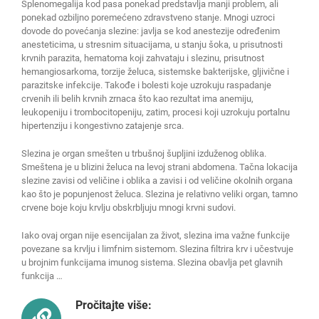
Splenomegalija kod pasa ponekad predstavlja manji problem, ali
ponekad ozbiljno poremećeno zdravstveno stanje. Mnogi uzroci
dovode do povećanja slezine: javlja se kod anestezije određenim
anesteticima, u stresnim situacijama, u stanju šoka, u prisutnosti
krvnih parazita, hematoma koji zahvataju i slezinu, prisutnost
hemangiosarkoma, torzije želuca, sistemske bakterijske, gljivične i
parazitske infekcije. Takođe i bolesti koje uzrokuju raspadanje
crvenih ili belih krvnih zrnaca što kao rezultat ima anemiju,
leukopeniju i trombocitopeniju, zatim, procesi koji uzrokuju portalnu
hipertenziju i kongestivno zatajenje srca.
Slezina je organ smešten u trbušnoj šupljini izduženog oblika.
Smeštena je u blizini želuca na levoj strani abdomena. Tačna lokacija
slezine zavisi od veličine i oblika a zavisi i od veličine okolnih organa
kao što je popunjenost želuca. Slezina je relativno veliki organ, tamno
crvene boje koju krvlju obskrbljuju mnogi krvni sudovi.
Iako ovaj organ nije esencijalan za život, slezina ima važne funkcije
povezane sa krvlju i limfnim sistemom. Slezina filtrira krv i učestvuje
u brojnim funkcijama imunog sistema. Slezina obavlja pet glavnih
funkcija …
Pročitajte više: