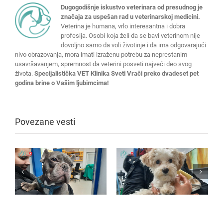
Dugogodišnje iskustvo veterinara od presudnog je
značaja za uspešan rad u veterinarskoj medicini.
Veterina je humana, vrlo interesantna i dobra
profesija. Osobi koja želi da se bavi veterinom nije
dovoljno samo da voli životinje i da ima odgovarajući
nivo obrazovanja, mora imati izraženu potrebu za neprestanim
usavršavanjem, spremnost da veterini posveti najveći deo svog
života.
Specijalistička VET Klinika Sveti Vrači preko dvadeset pet
godina brine o Vašim ljubimcima!
Povezane vesti