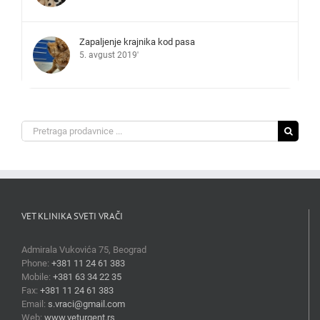
Zapaljenje krajnika kod pasa
5. avgust 2019'
Search
for:
VET KLINIKA SVETI VRAČI
Admirala Vukovića 75, Beograd
Phone:
+381 11 24 61 383
Mobile:
+381 63 34 22 35
Fax:
+381 11 24 61 383
Email:
s.vraci@gmail.com
Web:
www.veturgent.rs