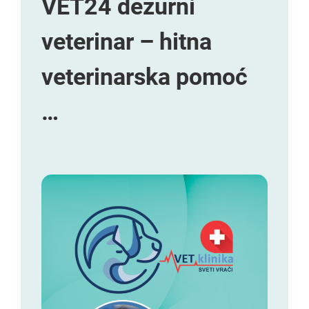
VET24 dežurni
veterinar – hitna
veterinarska pomoć
…