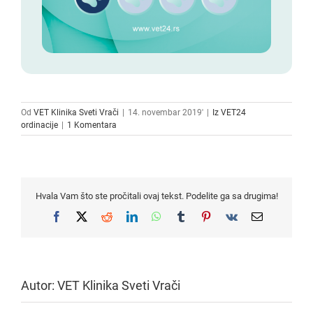
Od
VET Klinika Sveti Vrači
|
14. novembar 2019'
|
Iz VET24
ordinacije
|
1 Komentara
Hvala Vam što ste pročitali ovaj tekst. Podelite ga sa drugima!
Facebook
X
Reddit
LinkedIn
WhatsApp
Tumblr
Pinterest
Vk
Email
Autor:
VET Klinika Sveti Vrači