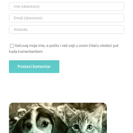
Sačuvaj moje ime, e-poštu i veb sajt u ovom čitaču sledeći put
kada komentarišem.