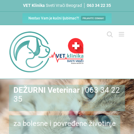
Skip
VET Klinika
Sveti Vrači Beograd │
063 34 22 35
to
content
Nestao Vam je kućni ljubimac?!
PRIJAVITE ODMAH!
DEŽURNI Veterinar
| 063 34 22
35
za bolesne i povređene životinje