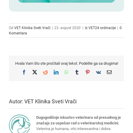
Od
VET Klinika Sveti Vrači
|
23. avgust 2020'
|
Iz VET24 ordinacije
|
0
Komentara
Hvala Vam što ste pročitali ovaj tekst. Podelite ga sa drugima!
Facebook
X
Reddit
LinkedIn
WhatsApp
Tumblr
Pinterest
Vk
Email
Autor:
VET Klinika Sveti Vrači
Dugogodišnje iskustvo veterinara od presudnog je
značaja za uspešan rad u veterinarskoj medicini.
Veterina je humana, vrlo interesantna i dobra