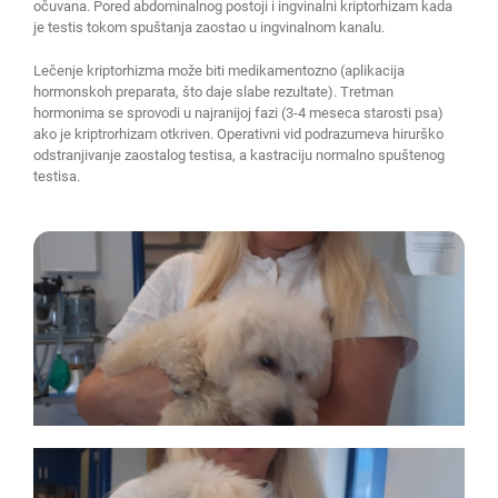
očuvana. Pored abdominalnog postoji i ingvinalni kriptorhizam kada
je testis tokom spuštanja zaostao u ingvinalnom kanalu.
Lečenje kriptorhizma može biti medikamentozno (aplikacija
hormonskoh preparata, što daje slabe rezultate). Tretman
hormonima se sprovodi u najranijoj fazi (3-4 meseca starosti psa)
ako je kriptrorhizam otkriven. Operativni vid podrazumeva hirurško
odstranjivanje zaostalog testisa, a kastraciju normalno spuštenog
testisa.