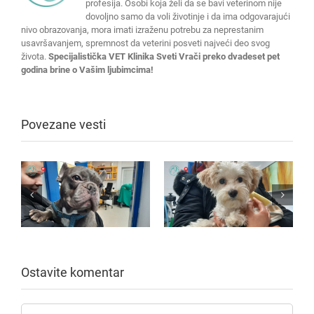
profesija. Osobi koja želi da se bavi veterinom nije
dovoljno samo da voli životinje i da ima odgovarajući
nivo obrazovanja, mora imati izraženu potrebu za neprestanim
usavršavanjem, spremnost da veterini posveti najveći deo svog
života.
Specijalistička VET Klinika Sveti Vrači preko dvadeset pet
godina brine o Vašim ljubimcima!
Povezane vesti
Ostavite komentar
Komentar