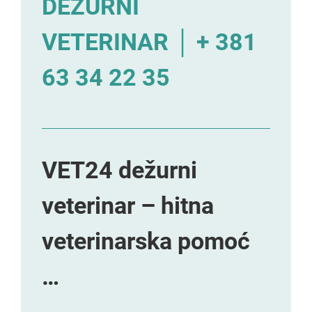
DEŽURNI
VETERINAR │ + 381
63 34 22 35
VET24 dežurni
veterinar – hitna
veterinarska pomoć
…