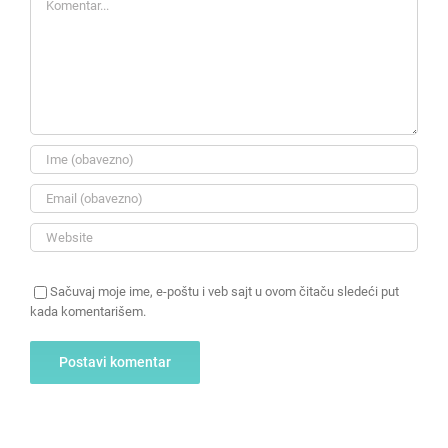
Sačuvaj moje ime, e-poštu i veb sajt u ovom čitaču sledeći put
kada komentarišem.