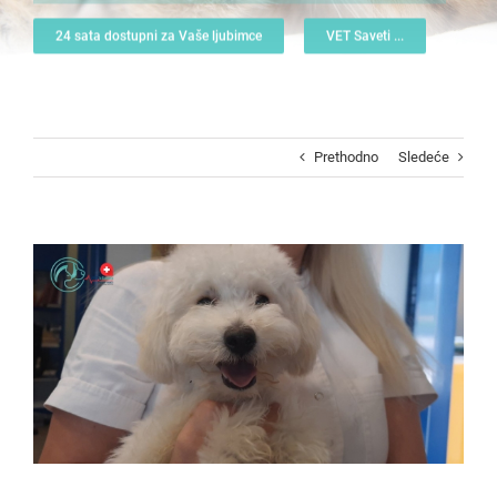
24 sata dostupni za Vaše ljubimce
VET Saveti ...
Prethodno
Sledeće
View
Larger
Image