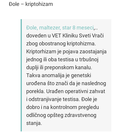
Đole – kriptohizam
Đole, maltezer, star 8 meseci
,..
doveden u VET Kliniku Sveti Vrači
zbog obostranog kriptohizma.
Kriptorhizam je pojava zaostajanja
jednog ili oba testisa u trbušnoj
duplji ili preponskom kanalu.
Takva anomalija je genetski
urođena što znači da je naslednog
porekla. Urađen operativni zahvat
i odstranjivanje testisa. Đole je
dobro i na kontrolnom pregledu
odličnog opšteg zdravstvenog
stanja.