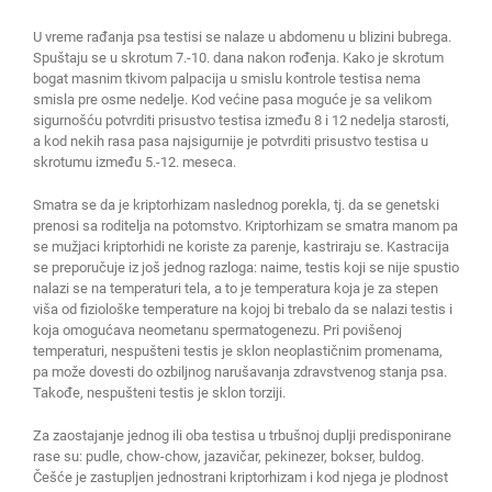
U vreme rađanja psa testisi se nalaze u abdomenu u blizini bubrega.
Spuštaju se u skrotum 7.-10. dana nakon rođenja. Kako je skrotum
bogat masnim tkivom palpacija u smislu kontrole testisa nema
smisla pre osme nedelje. Kod većine pasa moguće je sa velikom
sigurnošću potvrditi prisustvo testisa između 8 i 12 nedelja starosti,
a kod nekih rasa pasa najsigurnije je potvrditi prisustvo testisa u
skrotumu između 5.-12. meseca.
Smatra se da je kriptorhizam naslednog porekla, tj. da se genetski
prenosi sa roditelja na potomstvo. Kriptorhizam se smatra manom pa
se mužjaci kriptorhidi ne koriste za parenje, kastriraju se. Kastracija
se preporučuje iz još jednog razloga: naime, testis koji se nije spustio
nalazi se na temperaturi tela, a to je temperatura koja je za stepen
viša od fiziološke temperature na kojoj bi trebalo da se nalazi testis i
koja omogućava neometanu spermatogenezu. Pri povišenoj
temperaturi, nespušteni testis je sklon neoplastičnim promenama,
pa može dovesti do ozbiljnog narušavanja zdravstvenog stanja psa.
Takođe, nespušteni testis je sklon torziji.
Za zaostajanje jednog ili oba testisa u trbušnoj duplji predisponirane
rase su: pudle, chow-chow, jazavičar, pekinezer, bokser, buldog.
Češće je zastupljen jednostrani kriptorhizam i kod njega je plodnost