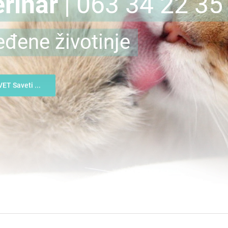
rinar
| 063 34 22 35
eđene životinje
VET Saveti ...