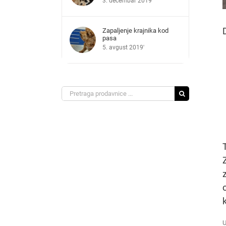
3. decembar 2019'
Zapaljenje krajnika kod
pasa
5. avgust 2019'
Search
for:
U