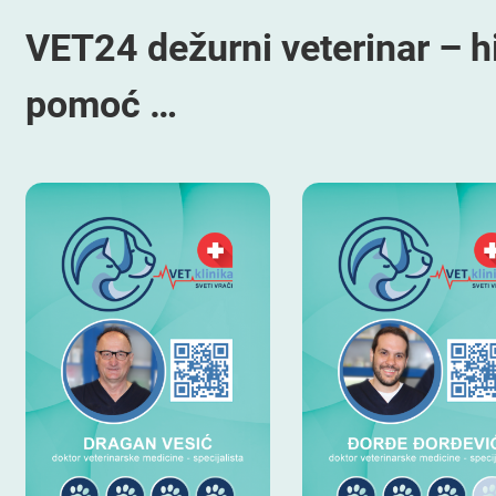
VET24 dežurni veterinar – h
pomoć …