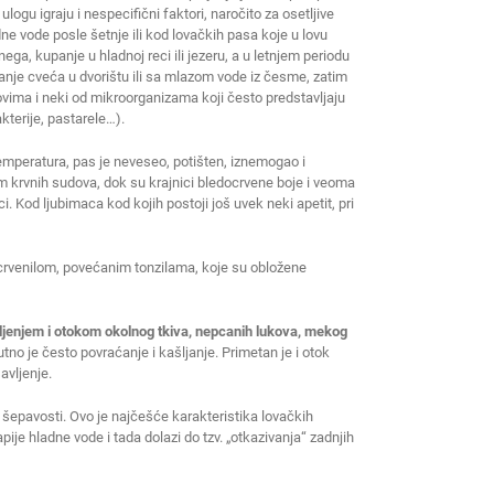
ogu igraju i nespecifični faktori, naročito za osetljive
e vode posle šetnje ili kod lovačkih pasa koje u lovu
ega, kupanje u hladnoj reci ili jezeru, a u letnjem periodu
anje cveća u dvorištu ili sa mlazom vode iz česme, zatim
ovima i neki od mikroorganizama koji često predstavljaju
kterije, pastarele…).
emperatura, pas je neveseo, potišten, iznemogao i
em krvnih sudova, dok su krajnici bledocrvene boje i veoma
. Kod ljubimaca kod kojih postoji još uvek neki apetit, pri
crvenilom, povećanim tonzilama, koje su obložene
ljenjem i otokom okolnog tkiva, nepcanih lukova, mekog
tno je često povraćanje i kašljanje. Primetan je i otok
avljenje.
 šepavosti. Ovo je najčešće karakteristika lovačkih
e hladne vode i tada dolazi do tzv. „otkazivanja“ zadnjih