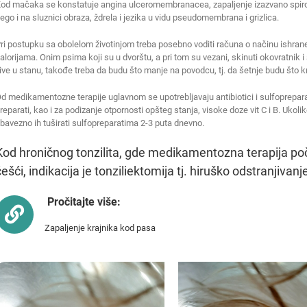
od mačaka se konstatuje angina ulceromembranacea, zapaljenje izazvano spiroh
ego i na sluznici obraza, ždrela i jezika u vidu pseudomembrana i grizlica.
ri postupku sa obolelom životinjom treba posebno voditi računa o načinu ishrane
alorijama. Onim psima koji su u dvorštu, a pri tom su vezani, skinuti okovratnik i s
ive u stanu, takođe treba da budu što manje na povodcu, tj. da šetnje budu što 
d medikamentozne terapije uglavnom se upotrebljavaju antibiotici i sulfoprepara
reparati, kao i za podizanje otpornosti opšteg stanja, visoke doze vit C i B. Ukoli
bavezno ih tuširati sulfopreparatima 2-3 puta dnevno.
Kod hroničnog tonzilita, gde medikamentozna terapija počn
češći, indikacija je tonziliektomija tj. hiruško odstranjivanj
Pročitajte više:
Zapaljenje krajnika kod pasa