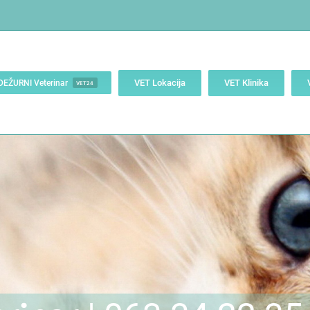
VET Lokacija
VET Klinika
DEŽURNI Veterinar
VET24