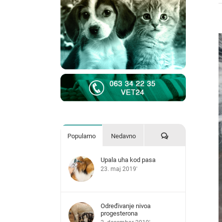
V
L
I
Komentari
Popularno
Nedavno
Upala uha kod pasa
23. maj 2019'
Određivanje nivoa
progesterona