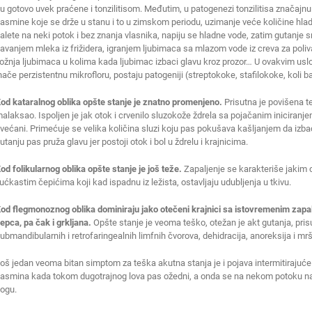
u gotovo uvek praćene i tonzilitisom. Međutim, u patogenezi tonzilitisa značajnu ul
asmine koje se drže u stanu i to u zimskom periodu, uzimanje veće količine hladn
alete na neki potok i bez znanja vlasnika, napiju se hladne vode, zatim gutanje sn
avanjem mleka iz frižidera, igranjem ljubimaca sa mlazom vode iz creva za poliv
ožnja ljubimaca u kolima kada ljubimac izbaci glavu kroz prozor… U ovakvim usl
nače perzistentnu mikrofloru, postaju patogeniji (streptokoke, stafilokoke, koli ba
od kataralnog oblika opšte stanje je znatno promenjeno.
Prisutna je povišena t
alaksao. Ispoljen je jak otok i crvenilo sluzokože ždrela sa pojačanim iniciranj
većani. Primećuje se velika količina sluzi koju pas pokušava kašljanjem da izbaci
utanju pas pruža glavu jer postoji otok i bol u ždrelu i krajnicima.
od folikularnog oblika opšte stanje je još teže.
Zapaljenje se karakteriše jakim 
ućkastim čepićima koji kad ispadnu iz ležista, ostavljaju udubljenja u tkivu.
od flegmonoznog oblika dominiraju jako otečeni krajnici sa istovremenim zapa
epca, pa čak i grkljana.
Opšte stanje je veoma teško, otežan je akt gutanja, prisu
ubmandibularnih i retrofaringealnih limfnih čvorova, dehidracija, anoreksija i mrš
oš jedan veoma bitan simptom za teška akutna stanja je i pojava intermitirajuće
asmina kada tokom dugotrajnog lova pas ožedni, a onda se na nekom potoku napij
ogu.