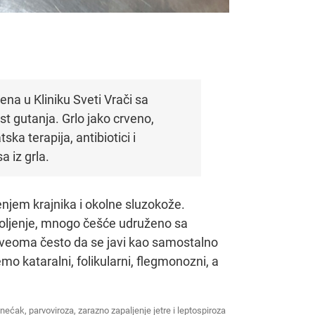
ena u Kliniku Sveti Vrači sa
 gutanja. Grlo jako crveno,
ka terapija, antibiotici i
a iz grla.
jenjem krajnika i okolne sluzokože.
boljenje, mnogo češće udruženo sa
 veoma često da se javi kao samostalno
mo kataralni, folikularni, flegmonozni, a
enećak, parvoviroza, zarazno zapaljenje jetre i leptospiroza