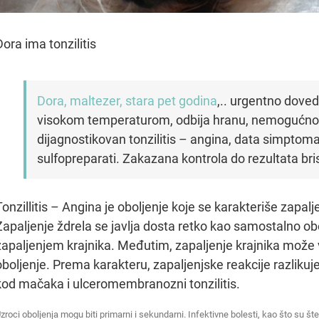
Dora ima tonzilitis
Dora, maltezer, stara pet godina
,.. urgentno doved
visokom temperaturom, odbija hranu, nemogućnost
dijagnostikovan tonzilitis – angina, data simptomats
sulfopreparati. Zakazana kontrola do rezultata bris
Tonzillitis – Angina je oboljenje koje se karakteriše zapal
Zapaljenje ždrela se javlja dosta retko kao samostalno o
zapaljenjem krajnika. Međutim, zapaljenje krajnika može
oboljenje. Prema karakteru, zapaljenjske reakcije razlikuje
kod mačaka i ulceromembranozni tonzilitis.
zroci oboljenja mogu biti primarni i sekundarni. Infektivne bolesti, kao što su št