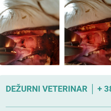
DEŽURNI VETERINAR │ + 38