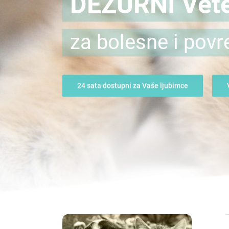
DEŽURNI Vete
za bolesne i povr
24 sata dostupni za Vaše ljubimce