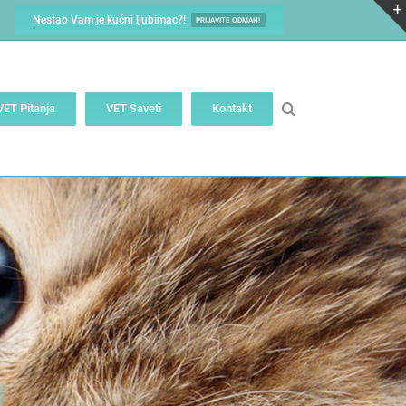
Nestao Vam je kućni ljubimac?!
PRIJAVITE ODMAH!
VET Pitanja
VET Saveti
Kontakt