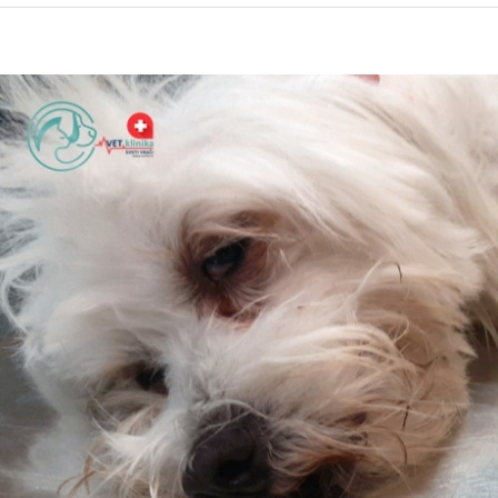
iew
arger
mage