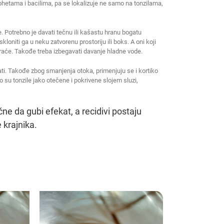
etama i bacilima, pa se lokalizuje ne samo na tonzilama,
. Potrebno je davati tečnu ili kašastu hranu bogatu
kloniti ga u neku zatvorenu prostoriju ili boks. A oni koji
kraće. Takođe treba izbegavati davanje hladne vode.
ti. Takođe zbog smanjenja otoka, primenjuju se i kortiko
ko su tonzile jako otečene i pokrivene slojem sluzi,
e da gubi efekat, a recidivi postaju
e krajnika.