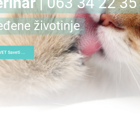
rinar
| 063 34 22 35
eđene životinje
VET Saveti ...