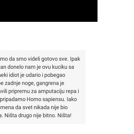
smo da smo videli gotovo sve. Ipak
atan donelo nam je ovu kuciku sa
ki idiot je udario i pobegao
obe zadnje noge, gangrena je
ravili pripremu za amputaciju repa i
to pripadamo Homo sapiensu. Iako
mena da svet nikada nije bio
 Ništa drugo nije bitno. Ništa!