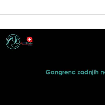
iew
arger
mage