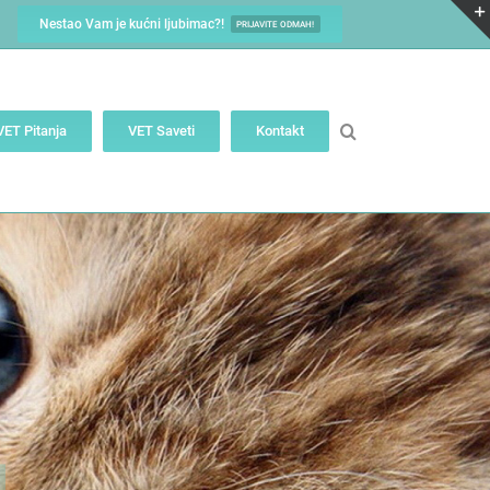
Nestao Vam je kućni ljubimac?!
PRIJAVITE ODMAH!
VET Pitanja
VET Saveti
Kontakt