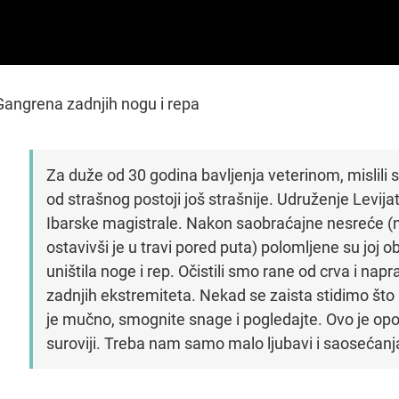
Gangrena zadnjih nogu i repa
Za duže od 30 godina bavljenja veterinom, mislili 
od strašnog postoji još strašnije. Udruženje Levij
Ibarske magistrale. Nakon saobraćajne nesreće (ne
ostavivši je u travi pored puta) polomljene su joj 
uništila noge i rep. Očistili smo rane od crva i nap
zadnjih ekstremiteta. Nekad se zaista stidimo š
je mučno, smognite snage i pogledajte. Ovo je opo
suroviji. Treba nam samo malo ljubavi i saosećanja.