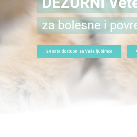
DEŽURNI Vete
za bolesne i povr
24 sata dostupni za Vaše ljubimce