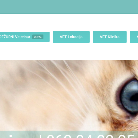
VET Lokacija
VET Klinika
DEŽURNI Veterinar
VET24