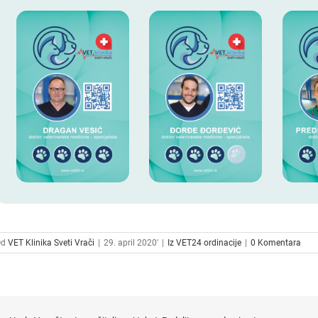
Od
VET Klinika Sveti Vrači
|
29. april 2020'
|
Iz VET24 ordinacije
|
0 Komentara