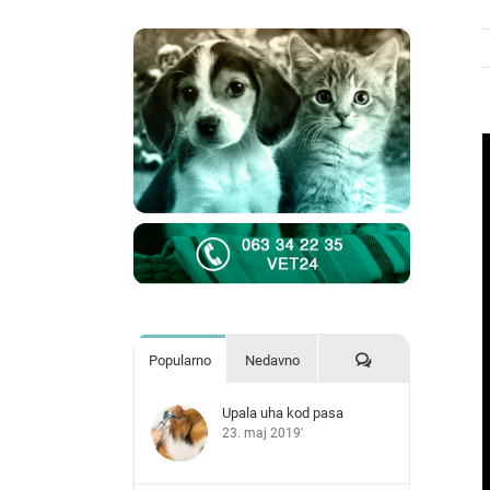
V
L
I
Komentari
Popularno
Nedavno
Upala uha kod pasa
23. maj 2019'