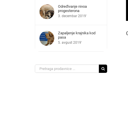
Određivanje nivoa
progesterona
3. decembar 2019'
Zapaljenje krajnika kod
pasa
5. avgust 2019'
Search
for: