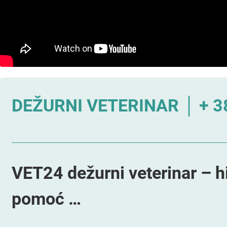
DEŽURNI VETERINAR │ + 38
VET24 dežurni veterinar – h
pomoć …