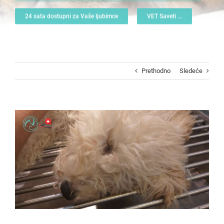
24 sata dostupni za Vaše ljubimce
VET Saveti ...
Prethodno
Sledeće
View
Larger
Image