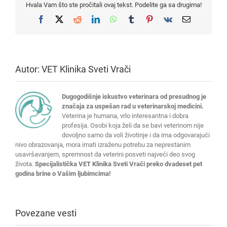
Hvala Vam što ste pročitali ovaj tekst. Podelite ga sa drugima!
Facebook
X
Reddit
LinkedIn
WhatsApp
Tumblr
Pinterest
Vk
Email
Autor:
VET Klinika Sveti Vrači
Dugogodišnje iskustvo veterinara od presudnog je
značaja za uspešan rad u veterinarskoj medicini.
Veterina je humana, vrlo interesantna i dobra
profesija. Osobi koja želi da se bavi veterinom nije
dovoljno samo da voli životinje i da ima odgovarajući
nivo obrazovanja, mora imati izraženu potrebu za neprestanim
usavršavanjem, spremnost da veterini posveti najveći deo svog
života.
Specijalistička VET Klinika Sveti Vrači preko dvadeset pet
godina brine o Vašim ljubimcima!
Povezane vesti