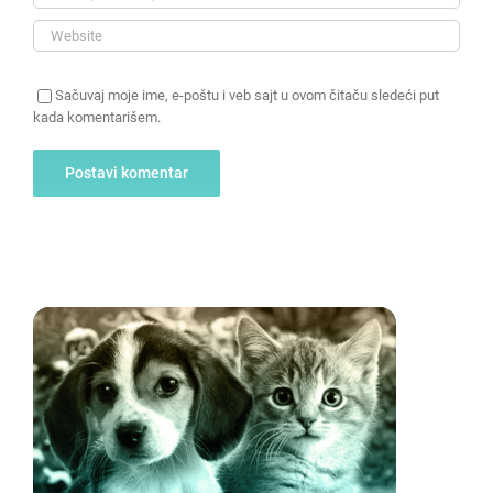
Sačuvaj moje ime, e-poštu i veb sajt u ovom čitaču sledeći put
kada komentarišem.