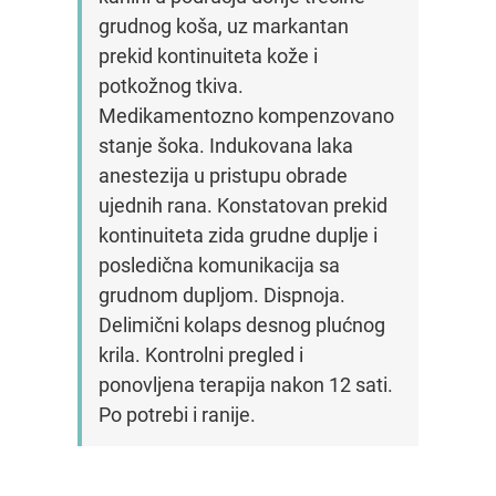
grudnog koša, uz markantan
prekid kontinuiteta kože i
potkožnog tkiva.
Medikamentozno kompenzovano
stanje šoka. Indukovana laka
anestezija u pristupu obrade
ujednih rana. Konstatovan prekid
kontinuiteta zida grudne duplje i
posledična komunikacija sa
grudnom dupljom. Dispnoja.
Delimični kolaps desnog plućnog
krila. Kontrolni pregled i
ponovljena terapija nakon 12 sati.
Po potrebi i ranije.