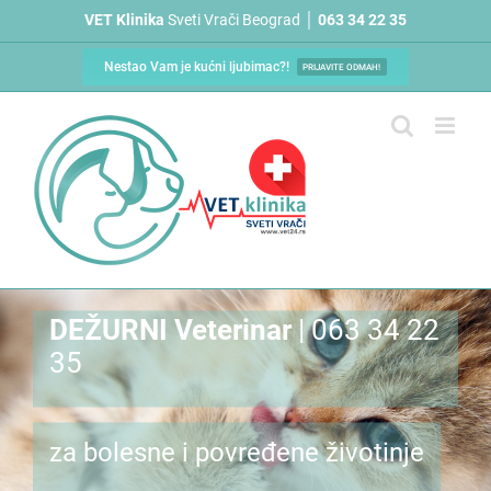
Skip
VET Klinika
Sveti Vrači Beograd │
063 34 22 35
to
content
Nestao Vam je kućni ljubimac?!
PRIJAVITE ODMAH!
DEŽURNI Veterinar
| 063 34 22
35
za bolesne i povređene životinje