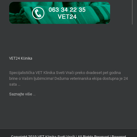
VET24 Klinika
Specijalistička VET Klinika Sveti Vrači preko dvadeset pet godina
brine o Vašim ljubimcima! Dežurna veterinarska ekipa dostupna je 24
sata …
Saznajte više
…