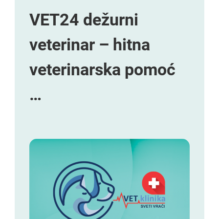
VET24 dežurni
veterinar – hitna
veterinarska pomoć
…