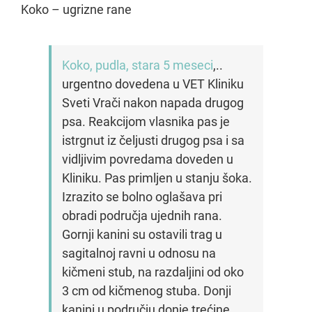
Koko – ugrizne rane
Koko, pudla, stara 5 meseci
,..
urgentno dovedena u VET Kliniku
Sveti Vrači nakon napada drugog
psa. Reakcijom vlasnika pas je
istrgnut iz čeljusti drugog psa i sa
vidljivim povredama doveden u
Kliniku. Pas primljen u stanju šoka.
Izrazito se bolno oglašava pri
obradi područja ujednih rana.
Gornji kanini su ostavili trag u
sagitalnoj ravni u odnosu na
kičmeni stub, na razdaljini od oko
3 cm od kičmenog stuba. Donji
kanini u području donje trećine