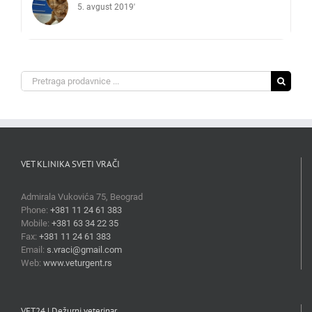
5. avgust 2019'
Search
for:
VET KLINIKA SVETI VRAČI
Admirala Vukovića 75, Beograd
Phone:
+381 11 24 61 383
Mobile:
+381 63 34 22 35
Fax:
+381 11 24 61 383
Email:
s.vraci@gmail.com
Web:
www.veturgent.rs
VET24 | Dežurni veterinar