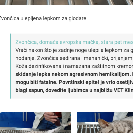
Zvončica ulepljena lepkom za glodare
Zvončica, domaća evropska mačka, stara pet mes
Vrači nakon što je zadnje noge ulepila lepkom za
hodanje. Zvončica sedirana i mehanički, brijanjem 
Koža dezinfikovana i namazana zaštitnom krem
skidanje lepka nekom agresivnom hemikalijom. 
mogu biti fatalne. Površinski epitel je vrlo osetlj
blagi sapun, dovedite ljubimca u najbližu VET Kli