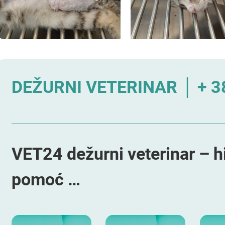
DEŽURNI VETERINAR │ + 38
VET24 dežurni veterinar – h
pomoć …