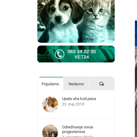
V
L
I
Komentari
Popularno
Nedavno
Upala uha kod pasa
23. maj 2019'
Određivanje nivoa
progesterona