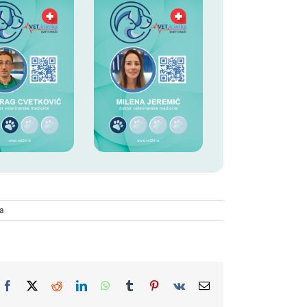
a
Facebook
X
Reddit
LinkedIn
WhatsApp
Tumblr
Pinterest
Vk
Email