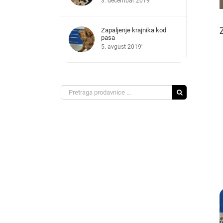
3. decembar 2019'
Zapaljenje krajnika kod
pasa
5. avgust 2019'
Search
for: