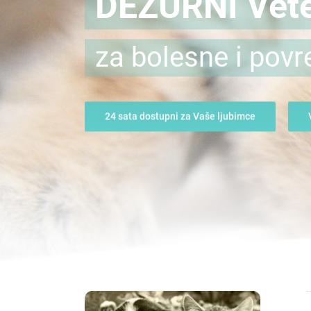
DEŽURNI Vete
za bolesne i povr
24 sata dostupni za Vaše ljubimce