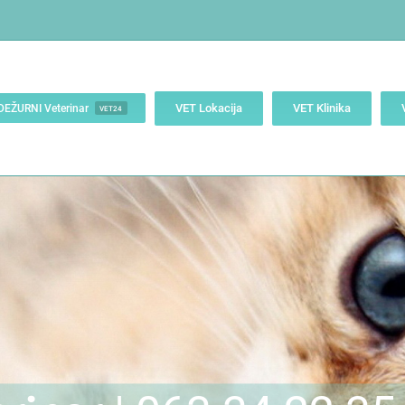
VET Lokacija
VET Klinika
DEŽURNI Veterinar
VET24