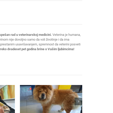
spešan rad u veterinarskoj medicini.
Veterina je humana,
erinom nije dovoljno samo da voli životinje i da ima
neprestanim usavršavanjem, spremnost da veterini posveti
 preko dvadeset pet godina brine o Vašim ljubimcima!