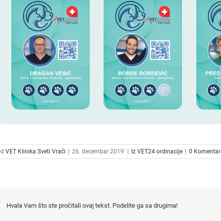
Od
VET Klinika Sveti Vrači
|
26. decembar 2019'
|
Iz VET24 ordinacije
|
0 Komentar
Hvala Vam što ste pročitali ovaj tekst. Podelite ga sa drugima!