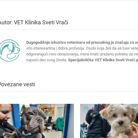
Autor:
VET Klinika Sveti Vrači
Dugogodišnje iskustvo veterinara od presudnog je značaja za u
vrlo interesantna i dobra profesija. Osobi koja želi da se bavi vet
odgovarajući nivo obrazovanja, mora imati izraženu potrebu za 
najveći deo svog života.
Specijalistička VET Klinika Sveti Vrači
Povezane vesti