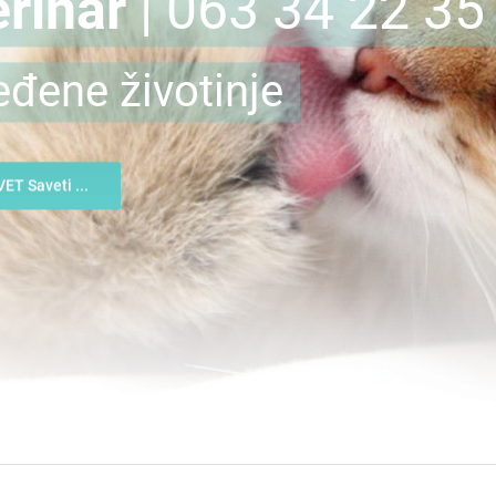
rinar
| 063 34 22 35
eđene životinje
VET Saveti ...