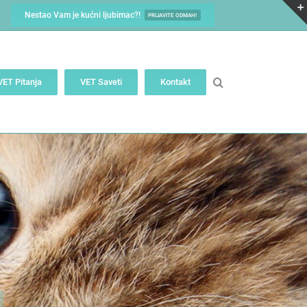
Nestao Vam je kućni ljubimac?!
PRIJAVITE ODMAH!
VET Pitanja
VET Saveti
Kontakt