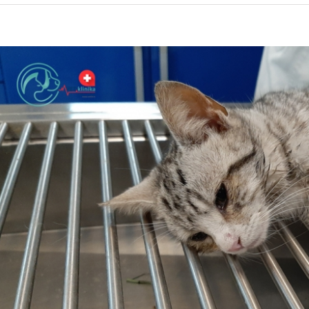
iew
arger
mage