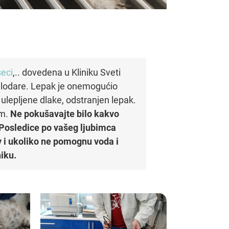
eci
,.. dovedena u Kliniku Sveti
 glodare. Lepak je onemogućio
ulepljene dlake, odstranjen lepak.
om.
Ne pokušavajte bilo kakvo
Posledice po vašeg ljubimca
iv i ukoliko ne pomognu voda i
niku.