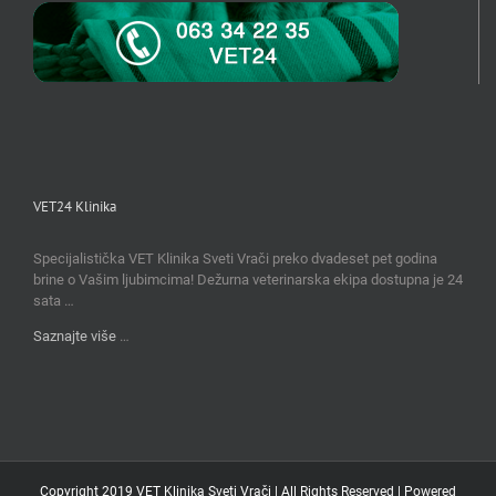
VET24 Klinika
Specijalistička VET Klinika Sveti Vrači preko dvadeset pet godina
brine o Vašim ljubimcima! Dežurna veterinarska ekipa dostupna je 24
sata …
Saznajte više
…
Copyright 2019 VET Klinika Sveti Vrači | All Rights Reserved | Powered