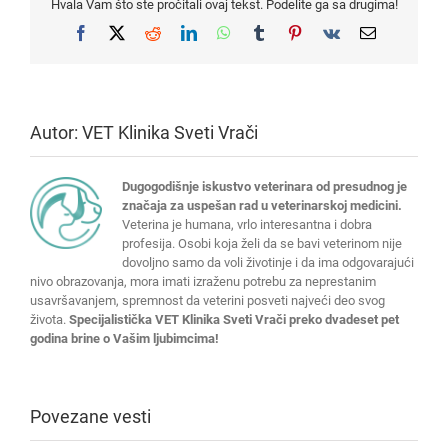
Hvala Vam što ste pročitali ovaj tekst. Podelite ga sa drugima!
Facebook
X
Reddit
LinkedIn
WhatsApp
Tumblr
Pinterest
Vk
Email
Autor:
VET Klinika Sveti Vrači
Dugogodišnje iskustvo veterinara od presudnog je
značaja za uspešan rad u veterinarskoj medicini.
Veterina je humana, vrlo interesantna i dobra
profesija. Osobi koja želi da se bavi veterinom nije
dovoljno samo da voli životinje i da ima odgovarajući
nivo obrazovanja, mora imati izraženu potrebu za neprestanim
usavršavanjem, spremnost da veterini posveti najveći deo svog
života.
Specijalistička VET Klinika Sveti Vrači preko dvadeset pet
godina brine o Vašim ljubimcima!
Povezane vesti