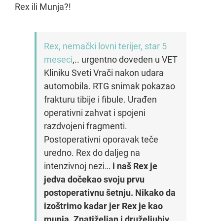
Rex ili Munja?!
Rex, nemački lovni terijer, star 5
meseci
,.. urgentno doveden u VET
Kliniku Sveti Vrači nakon udara
automobila. RTG snimak pokazao
frakturu tibije i fibule. Urađen
operativni zahvat i spojeni
razdvojeni fragmenti.
Postoperativni oporavak teče
uredno. Rex do daljeg na
intenzivnoj nezi…
i naš Rex je
jedva dočekao svoju prvu
postoperativnu šetnju. Nikako da
izoštrimo kadar jer Rex je kao
munja. Znatiželjan i druželjubiv.