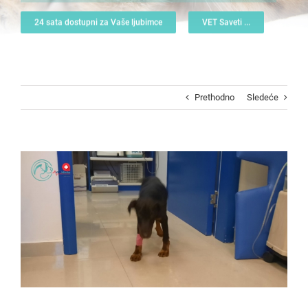
24 sata dostupni za Vaše ljubimce
VET Saveti ...
Prethodno
Sledeće
View
Larger
Image