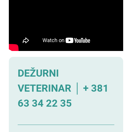
DEŽURNI
VETERINAR │ + 381
63 34 22 35