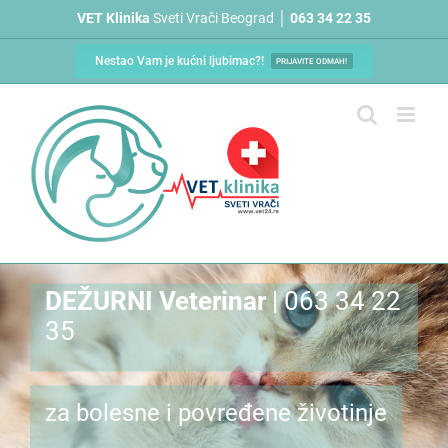
Skip
VET Klinika
Sveti Vrači Beograd │
063 34 22 35
to
content
Nestao Vam je kućni ljubimac?!
PRIJAVITE ODMAH!
DEŽURNI Veterinar
| 063 34 22
35
za bolesne i povređene životinje