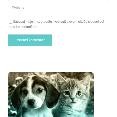
Sačuvaj moje ime, e-poštu i veb sajt u ovom čitaču sledeći put
kada komentarišem.