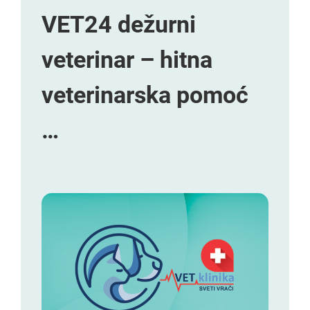
VET24 dežurni
veterinar – hitna
veterinarska pomoć
…