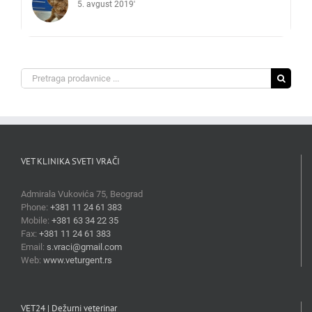
5. avgust 2019'
Search
for:
VET KLINIKA SVETI VRAČI
Admirala Vukovića 75, Beograd
Phone:
+381 11 24 61 383
Mobile:
+381 63 34 22 35
Fax:
+381 11 24 61 383
Email:
s.vraci@gmail.com
Web:
www.veturgent.rs
VET24 | Dežurni veterinar