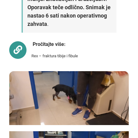
Oporavak teče odlično. Snimak je
nastao 6 sati nakon operativnog
zahvata
.
Pročitajte više:
Rex – fraktura tibije i fibule