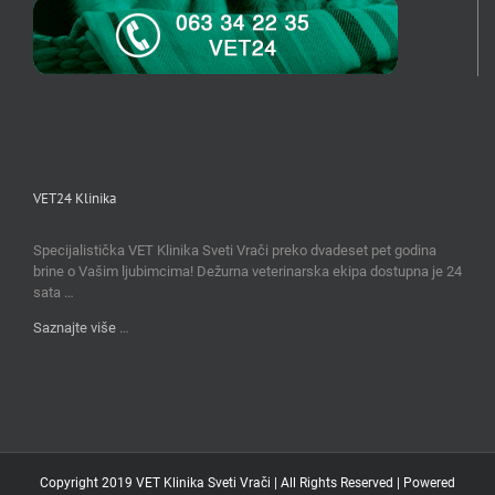
VET24 Klinika
Specijalistička VET Klinika Sveti Vrači preko dvadeset pet godina
brine o Vašim ljubimcima! Dežurna veterinarska ekipa dostupna je 24
sata …
Saznajte više
…
Copyright 2019 VET Klinika Sveti Vrači | All Rights Reserved | Powered