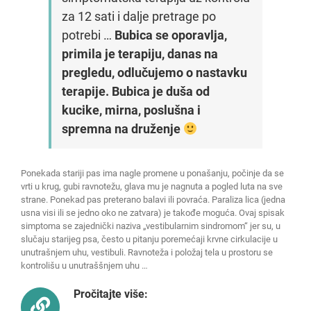
za 12 sati i dalje pretrage po
potrebi …
Bubica se oporavlja,
primila je terapiju, danas na
pregledu, odlučujemo o nastavku
terapije. Bubica je duša od
kucike, mirna, poslušna i
spremna na druženje
Ponekada stariji pas ima nagle promene u ponašanju, počinje da se
vrti u krug, gubi ravnotežu, glava mu je nagnuta a pogled luta na sve
strane. Ponekad pas preterano balavi ili povraća. Paraliza lica (jedna
usna visi ili se jedno oko ne zatvara) je takođe moguća. Ovaj spisak
simptoma se zajednički naziva „vestibularnim sindromom“ jer su, u
slučaju starijeg psa, često u pitanju poremećaji krvne cirkulacije u
unutrašnjem uhu, vestibuli. Ravnoteža i položaj tela u prostoru se
kontrolišu u unutraššnjem uhu …
Pročitajte više: