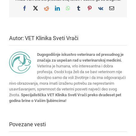
Facebook
X
Reddit
LinkedIn
WhatsApp
Tumblr
Pinterest
Vk
Email
Autor:
VET Klinika Sveti Vrači
Dugogodišnje iskustvo veterinara od presudnog je
značaja za uspešan rad u veterinarskoj medicini.
Veterina je humana, vrlo interesantna i dobra
profesija. Osobi koja želi da se bavi veterinom nije
dovoljno samo da voli životinje i da ima odgovarajući
nivo obrazovanja, mora imati izraženu potrebu za neprestanim
usavršavanjem, spremnost da veterini posveti najveći deo svog
života.
Specijalistička VET Klinika Sveti Vrači preko dvadeset pet
godina brine o Vašim ljubimcima!
Povezane vesti