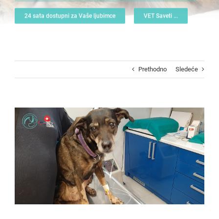
24 sata dostupni za Vaše ljubimce
VET Saveti ...
Prethodno
Sledeće
View
Larger
Image