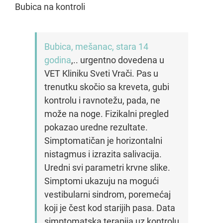
Bubica na kontroli
Bubica, mešanac, stara 14
godina
,.. urgentno dovedena u
VET Kliniku Sveti Vrači. Pas u
trenutku skočio sa kreveta, gubi
kontrolu i ravnotežu, pada, ne
može na noge. Fizikalni pregled
pokazao uredne rezultate.
Simptomatičan je horizontalni
nistagmus i izrazita salivacija.
Uredni svi parametri krvne slike.
Simptomi ukazuju na mogući
vestibularni sindrom, poremećaj
koji je čest kod starijih pasa. Data
simptomatska terapija uz kontrolu