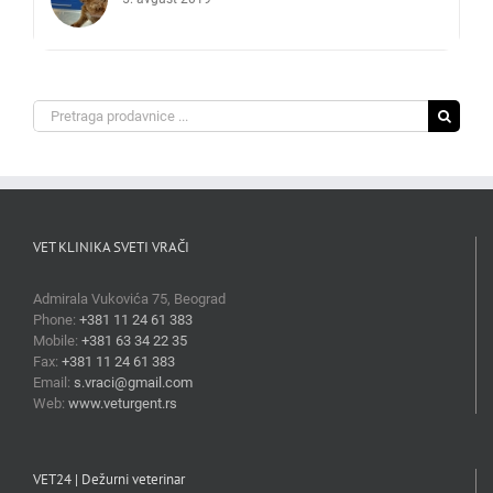
Search
for:
VET KLINIKA SVETI VRAČI
Admirala Vukovića 75, Beograd
Phone:
+381 11 24 61 383
Mobile:
+381 63 34 22 35
Fax:
+381 11 24 61 383
Email:
s.vraci@gmail.com
Web:
www.veturgent.rs
VET24 | Dežurni veterinar