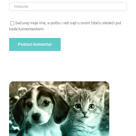
Sačuvaj moje ime, e-poštu i veb sajt u ovom čitaču sledeći put
kada komentarišem.