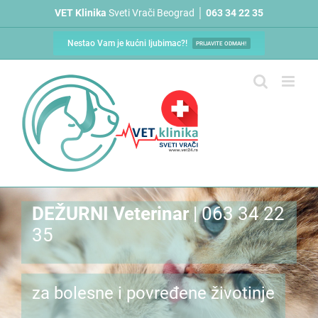
Skip
VET Klinika
Sveti Vrači Beograd │
063 34 22 35
to
content
Nestao Vam je kućni ljubimac?!
PRIJAVITE ODMAH!
DEŽURNI Veterinar
| 063 34 22
35
za bolesne i povređene životinje