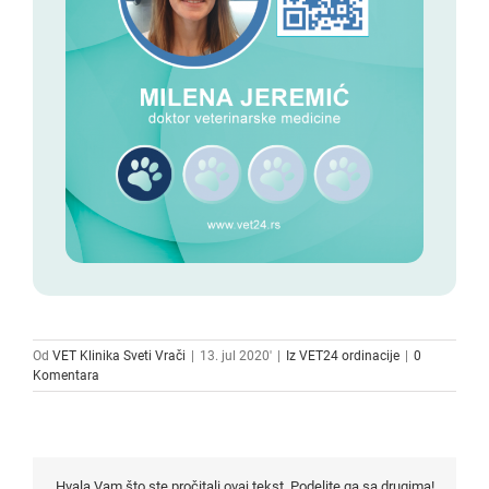
Od
VET Klinika Sveti Vrači
|
13. jul 2020'
|
Iz VET24 ordinacije
|
0
Komentara
Hvala Vam što ste pročitali ovaj tekst. Podelite ga sa drugima!