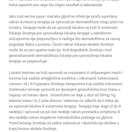
treba započeti pre nego što stignu rezultati iz laboratorije.
Iako kod većine pasa i mačaka gljivične infekcije prođu spontano
nakon 4 meseca terapija se sprovodi jer dermatofitoze mogu preći na
čoveka. Terapija može da se sprovodi lokalno na koži ili sistemski.
Šišanje životinja pre sprovođenja lokalne terapije u određenim
slučajevima nije preporučljivo iz razloga što dermatofitima za razvoj
pogoduje dlaka u porastu. Često nakon šišanja obolele životinje
može da se javi upalna reakcija. Kod dugodlakih životinja i kod
generalizovanih dermatofitoza šišanje pre sprovođenja lokalne
terapije se preporučuje.
Lokalni tretman na koži sprovodi se mazanjem ili utrljavanjem masti i
losiona koji sadrže antigljivična sredstva ( mikonazol, ketokonazol,
cansen i dr.) ili kupanjem životinja šamponima koji sadrže mikonazol.
Sistemsko lečenje sprovodi se davanjem grizeofulvina kroz hranu u
trajanju od mesec dana . Grizeofulvin se daje u dozi od 50mg/ kg
telesne mase i to 2 puta dnevno. Veterinar će odlučiti da li treba da
se sprovodi lokalna ili sistemska terapija. Terapija traje dugo (2 do 8
nedelja) i sprovodi se još dve nedelje nakon prestanka simptoma ili
dve nedelje nakon negativne mikrobiološke pretrage na gljivice.
Pored lečenja životinje od velike važnosti je i dezinfekcija okoline u
kojoj borave obolele životinje.