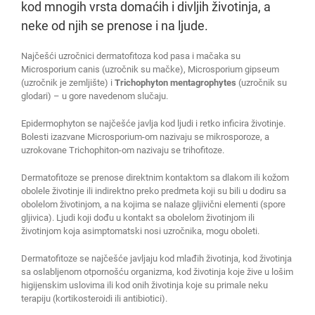
kod mnogih vrsta domaćih i divljih životinja, a
neke od njih se prenose i na ljude.
Najčešći uzročnici dermatofitoza kod pasa i mačaka su
Microsporium canis (uzročnik su mačke), Microsporium gipseum
(uzročnik je zemljište) i
Trichophyton mentagrophytes
(uzročnik su
glodari) – u gore navedenom slučaju.
Epidermophyton se najčešće javlja kod ljudi i retko inficira životinje.
Bolesti izazvane Microsporium-om nazivaju se mikrosporoze, a
uzrokovane Trichophiton-om nazivaju se trihofitoze.
Dermatofitoze se prenose direktnim kontaktom sa dlakom ili kožom
obolele životinje ili indirektno preko predmeta koji su bili u dodiru sa
obolelom životinjom, a na kojima se nalaze gljivični elementi (spore
gljivica). Ljudi koji dođu u kontakt sa obolelom životinjom ili
životinjom koja asimptomatski nosi uzročnika, mogu oboleti.
Dermatofitoze se najčešće javljaju kod mlađih životinja, kod životinja
sa oslabljenom otpornošću organizma, kod životinja koje žive u lošim
higijenskim uslovima ili kod onih životinja koje su primale neku
terapiju (kortikosteroidi ili antibiotici).