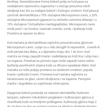
životinja. Generalizovana forma bolesti javlja se kod pasa sa
oslabljenom otpornošću organizma i u slučaju prisustva nekih
oboljenja kao što su maligne bolesti i Kušingov sindrom. Kod pasa je
uzročnik dermatofitoza u 70% slučajeva Microsporium canis, u 20%
slučajeva Microsporium gypseum (u nečistim uslovima držanja) i u
10% slučajeva Trichophyton mentagraphytes. Microsporum canis
može preći i na čoveka i izazivati crvenilo, svrab, i ljuštenje kože.
Posebno je opasan za decu.
Kod mačaka je dermatofitoza najčešće prouzrokovana gljivicom
Microsporum canis. Lezije su u vidu okruglih ili nepravilnih , crvenih ili
sivih pečata bez dlake, a u dijametru imaju oko 1 do 4cm. Kod
mačića se mogu zapaziti kraste i zadebljanja po koži lica i ušiju kao i
na nogama. Ponekad se pomoću lupe može zapaziti samo nežno
ljuštenje površinskih slojeva kože uz difuzno ispadanje dlake. Kod
mačaka se ređe javljaju promene sa izraženim svrabom, papule,
kraste i potkožni čvorići. Promene kod mačaka najčešće su
lokalizovane na glavi, ušnim školjkama i na šapama. Persijske
mačke i dugodlake su najsklonije infekcijama.
Dijagnoza bolesti postavlja se nalazom dermatofita Vudovom
lampom, nativnim mikološkim pregledom i kultivacijom gljivica iz
skarifikata kože na hranljivim podlogama. Kultivacija gljivica traje 2
do 14 dana pa ako se postavi sumnja na gljivično oboljenje terapiju