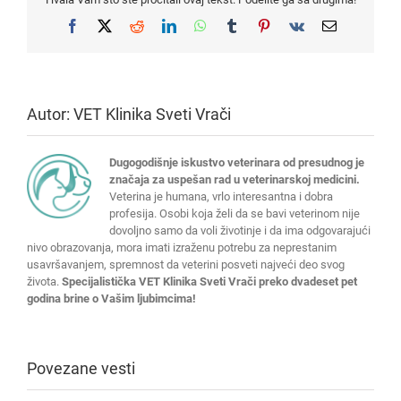
Facebook
X
Reddit
LinkedIn
WhatsApp
Tumblr
Pinterest
Vk
Email
Autor:
VET Klinika Sveti Vrači
Dugogodišnje iskustvo veterinara od presudnog je
značaja za uspešan rad u veterinarskoj medicini.
Veterina je humana, vrlo interesantna i dobra
profesija. Osobi koja želi da se bavi veterinom nije
dovoljno samo da voli životinje i da ima odgovarajući
nivo obrazovanja, mora imati izraženu potrebu za neprestanim
usavršavanjem, spremnost da veterini posveti najveći deo svog
života.
Specijalistička VET Klinika Sveti Vrači preko dvadeset pet
godina brine o Vašim ljubimcima!
Povezane vesti