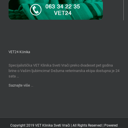
VET24 Klinika
Specijalistička VET Klinika Sveti Vrači preko dvadeset pet godina
brine o Vašim ljubimcima! Dežurna veterinarska ekipa dostupna je 24
sata …
Saznajte više
…
Copyright 2019 VET Klinika Sveti Vrači | All Rights Reserved | Powered