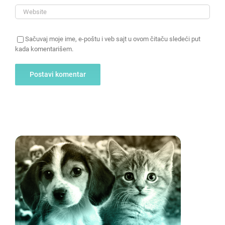
Sačuvaj moje ime, e-poštu i veb sajt u ovom čitaču sledeći put
kada komentarišem.