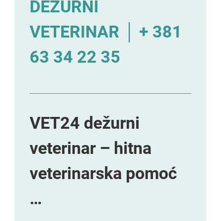
DEŽURNI
VETERINAR │ + 381
63 34 22 35
VET24 dežurni
veterinar – hitna
veterinarska pomoć
…