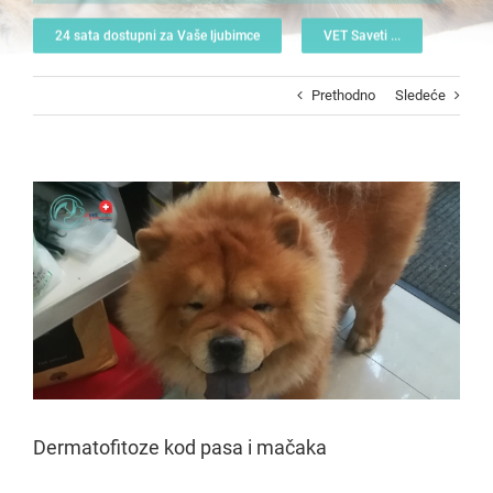
24 sata dostupni za Vaše ljubimce
VET Saveti ...
Prethodno
Sledeće
View
Larger
Image
Dermatofitoze kod pasa i mačaka