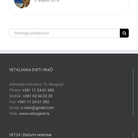
5. avgust 2019'
Search
for:
VET KLINIKA SVETI VRAČI
Admirala Vukovića 75, Beograd
Phone:
+381 11 24 61 383
Mobile:
+381 63 34 22 35
Fax:
+381 11 24 61 383
Email:
s.vraci@gmail.com
Web:
www.veturgent.rs
VET24 | Dežurni veterinar