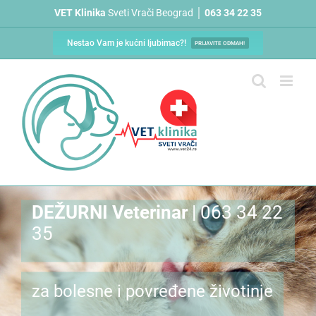
Skip
VET Klinika
Sveti Vrači Beograd │
063 34 22 35
to
content
Nestao Vam je kućni ljubimac?!
PRIJAVITE ODMAH!
DEŽURNI Veterinar
| 063 34 22
35
za bolesne i povređene životinje