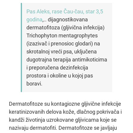
Pas Aleks, rase Čau-čau, star 3,5
godina
,.. dijagnostikovana
dermatofitoza (gljivična infekcija)
Trichophyton mentagrophytes
(izazivač i prenosioc glodari) na
skrotalnoj vreći psa, uključena
dugotrajna terapija antimikoticima
i preporučena dezinfekcija
prostora i okoline u kojoj pas
boravi.
Dermatofitoze su kontagiozne gljivične infekcije
keratinizovanih delova kože, dlačnog pokrivača i
kandži životinja uzrokovane gljivicama koje se
nazivaju dermatofiti. Dermatofitoze se javljaju