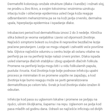
Dermatofiti kolonizuju orožale strukture (dlake i kandže) i rožnati sloj,
ne prodiru u živo tkivo, a svojim toksinima i enzimima uzrokuju
iritaciju kože i oštećenje epidermisa usled čega koža reaguje
odbrambenim mehanizmima pa se na koži javlja crvenilo, dermalna
upala, hiperplazija epidermisa i ispadanje dlake.
Inkubacioni period kod dermatofitoza iznosi 2 do 3 nedelje. Klinička
slika bolesti je veoma varijabilna i zavisi od otpornosti životinje.
Najčešći simptomi bolesti su kružne ili nepravilne bezdlačne lezije
praćene perutanjem. Lezije se mogu stapati i zahvatiti veće površine
tela. Gljivice najčešće odumiru u centru lezije ali ostanu vitalne na
periferiji pa se na periferiji lezije nalazi crveni prsten. Dlaka ispada
usled slamanja dlačnih stabljika i zbog upaljenih dlačnih folikula.
Promene na periferiji lezija mogu biti i u vidu folikularnih papula,
pustula i krusta. Kod životinja koje bolje podnose infekciju upalni
process je minimalan ili se promene uopšte ne zapažaju, a kod
životinja koje burno reaguju može se javiti generalizovana
dermatofitoza po celom telu. Svrab je kod životinja slabo izražen ili
odsutan.
Infekcije kod pasa su uglavnom lokalne i promene se javljaju na
njušci, ušnim školjkama, šapama i na repu. Uglavnom se javlja kod
pasa mlađih od godinu dana. Odrasli se najčešće inficiraju od divljih