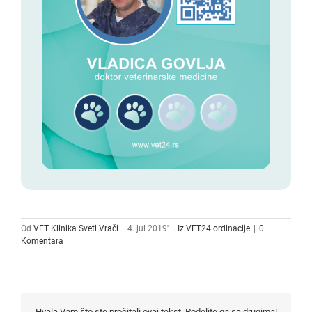
Od
VET Klinika Sveti Vrači
|
4. jul 2019'
|
Iz VET24 ordinacije
|
0
Komentara
Hvala Vam što ste pročitali ovaj tekst. Podelite ga sa drugima!