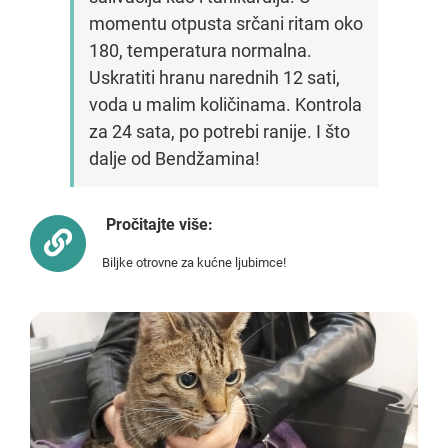
momentu otpusta srčani ritam oko
180, temperatura normalna.
Uskratiti hranu narednih 12 sati,
voda u malim količinama. Kontrola
za 24 sata, po potrebi ranije. I što
dalje od Bendžamina!
Pročitajte više:
Biljke otrovne za kućne ljubimce!