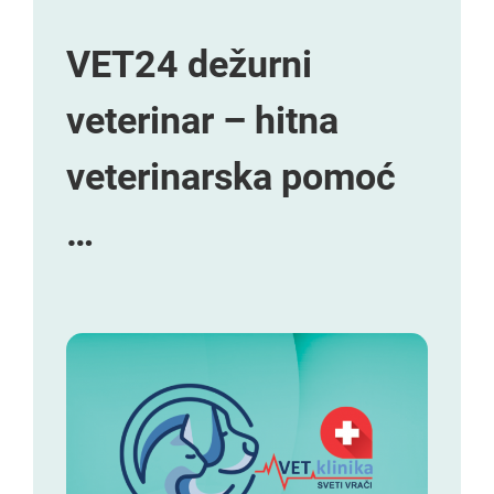
VET24 dežurni
veterinar – hitna
veterinarska pomoć
…