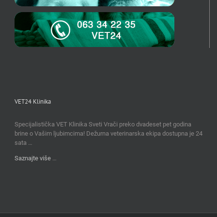
VET24 Klinika
Specijalistička VET Klinika Sveti Vrači preko dvadeset pet godina
brine o Vašim ljubimcima! Dežurna veterinarska ekipa dostupna je 24
sata …
Saznajte više
…