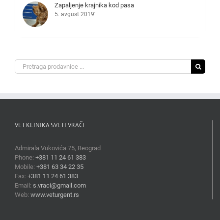
Zapaljenje krajnika kod pasa
5. avgust 2019'
Search
for:
VET KLINIKA SVETI VRAČI
Admirala Vukovića 75, Beograd
Phone:
+381 11 24 61 383
Mobile:
+381 63 34 22 35
Fax:
+381 11 24 61 383
Email:
s.vraci@gmail.com
Web:
www.veturgent.rs