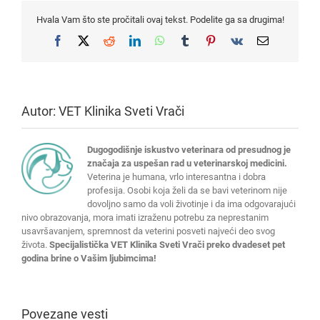
Hvala Vam što ste pročitali ovaj tekst. Podelite ga sa drugima!
Facebook
X
Reddit
LinkedIn
WhatsApp
Tumblr
Pinterest
Vk
Email
Autor:
VET Klinika Sveti Vrači
Dugogodišnje iskustvo veterinara od presudnog je
značaja za uspešan rad u veterinarskoj medicini.
Veterina je humana, vrlo interesantna i dobra
profesija. Osobi koja želi da se bavi veterinom nije
dovoljno samo da voli životinje i da ima odgovarajući
nivo obrazovanja, mora imati izraženu potrebu za neprestanim
usavršavanjem, spremnost da veterini posveti najveći deo svog
života.
Specijalistička VET Klinika Sveti Vrači preko dvadeset pet
godina brine o Vašim ljubimcima!
Povezane vesti