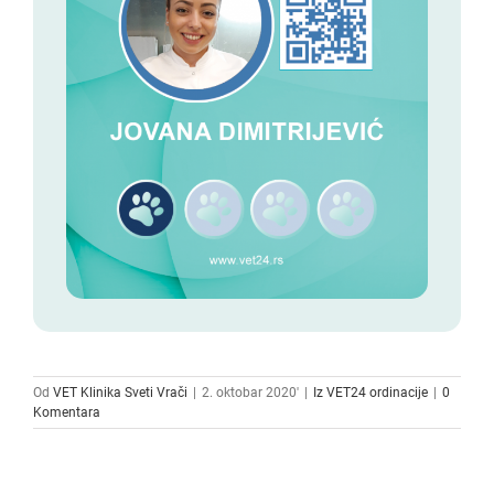
Od
VET Klinika Sveti Vrači
|
2. oktobar 2020'
|
Iz VET24 ordinacije
|
0
Komentara