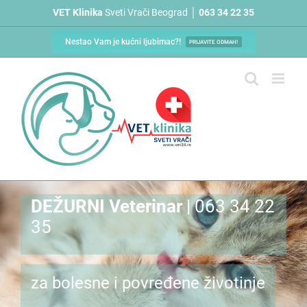
Skip
VET Klinika
Sveti Vrači Beograd │
063 34 22 35
to
content
Nestao Vam je kućni ljubimac?!
PRIJAVITE ODMAH!
DEŽURNI Veterinar
| 063 34 22
35
za bolesne i povređene životinje