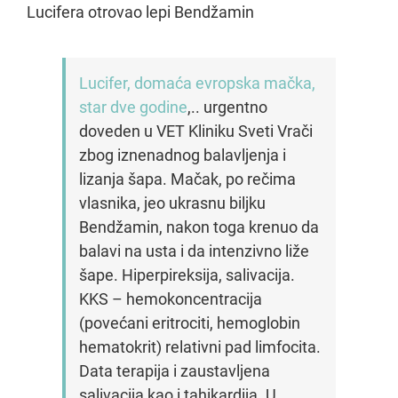
Lucifera otrovao lepi Bendžamin
Lucifer, domaća evropska mačka,
star dve godine
,.. urgentno
doveden u VET Kliniku Sveti Vrači
zbog iznenadnog balavljenja i
lizanja šapa. Mačak, po rečima
vlasnika, jeo ukrasnu biljku
Bendžamin, nakon toga krenuo da
balavi na usta i da intenzivno liže
šape. Hiperpireksija, salivacija.
KKS – hemokoncentracija
(povećani eritrociti, hemoglobin
hematokrit) relativni pad limfocita.
Data terapija i zaustavljena
salivacija kao i tahikardija. U