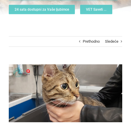
24 sata dostupni za Vaše ljubimce
VET Saveti ...
Prethodno
Sledeće
View
Larger
Image