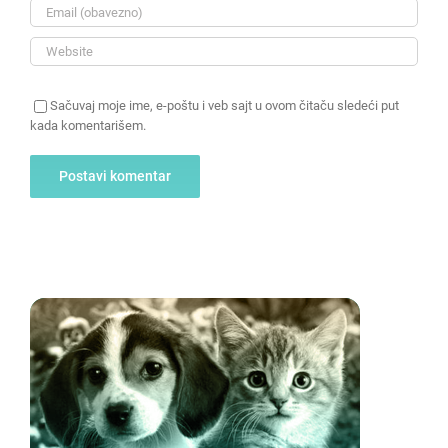
Sačuvaj moje ime, e-poštu i veb sajt u ovom čitaču sledeći put
kada komentarišem.