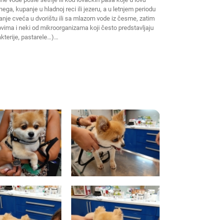
ega, kupanje u hladnoj reci ili jezeru, a u letnjem periodu
anje cveća u dvorištu ili sa mlazom vode iz česme, zatim
ovima i neki od mikroorganizama koji često predstavljaju
akterije, pastarele…)…