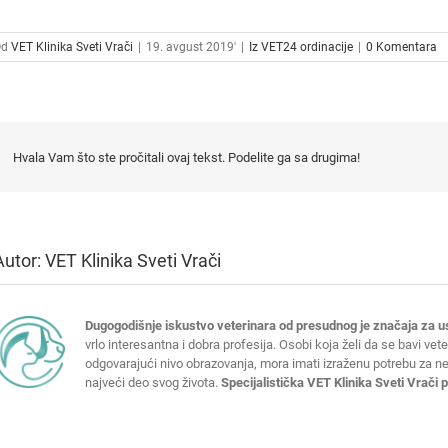
Od
VET Klinika Sveti Vrači
|
19. avgust 2019'
|
Iz VET24 ordinacije
|
0 Komentara
Hvala Vam što ste pročitali ovaj tekst. Podelite ga sa drugima!
Autor:
VET Klinika Sveti Vrači
Dugogodišnje iskustvo veterinara od presudnog je značaja za u
vrlo interesantna i dobra profesija. Osobi koja želi da se bavi vet
odgovarajući nivo obrazovanja, mora imati izraženu potrebu za 
najveći deo svog života.
Specijalistička VET Klinika Sveti Vrači