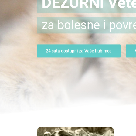
DEŽURNI Vete
za bolesne i povr
24 sata dostupni za Vaše ljubimce