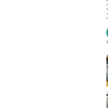
n
d
v
i
Z