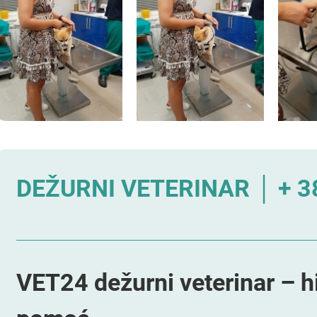
DEŽURNI VETERINAR │ + 38
VET24 dežurni veterinar – h