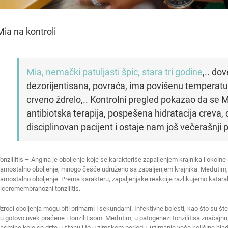
Mia na kontroli
Mia, nemački patuljasti špic, stara tri godine
,.. do
dezorijentisana, povraća, ima povišenu temperaturu
crveno ždrelo,.. Kontrolni pregled pokazao da se M
antibiotska terapija, pospešena hidratacija creva, 
disciplinovan pacijent i ostaje nam još večerašnji 
onzillitis – Angina je oboljenje koje se karakteriše zapaljenjem krajnika i okolne
amostalno oboljenje, mnogo češće udruženo sa zapaljenjem krajnika. Međutim, 
amostalno oboljenje. Prema karakteru, zapaljenjske reakcije razlikujemo kataraln
lceromembranozni tonzilitis.
zroci oboljenja mogu biti primarni i sekundarni. Infektivne bolesti, kao što su št
u gotovo uvek praćene i tonzilitisom. Međutim, u patogenezi tonzilitisa značajnu ul
asmine koje se drže u stanu i to u zimskom periodu, uzimanje veće količine hladn