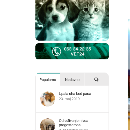
V
L
I
Komentari
Popularno
Nedavno
Upala uha kod pasa
23. maj 2019'
Određivanje nivoa
progesterona