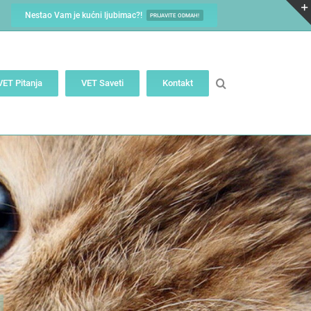
Nestao Vam je kućni ljubimac?!
PRIJAVITE ODMAH!
VET Pitanja
VET Saveti
Kontakt