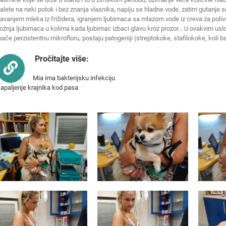
alete na neki potok i bez znanja vlasnika, napiju se hladne vode, zatim gutanje sn
avanjem mleka iz frižidera, igranjem ljubimaca sa mlazom vode iz creva za poliv
ožnja ljubimaca u kolima kada ljubimac izbaci glavu kroz prozor… U ovakvim usl
nače perzistentnu mikrofloru, postaju patogeniji (streptokoke, stafilokoke, koli b
Pročitajte više:
Mia ima bakterijsku infekciju
apaljenje krajnika kod pasa