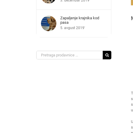
3. decembar 2019'
Zapaljenje krajnika kod
pasa
5. avgust 2019'
Search
for:
T
s
s
u
U
s
p