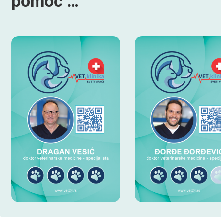
pomoć …