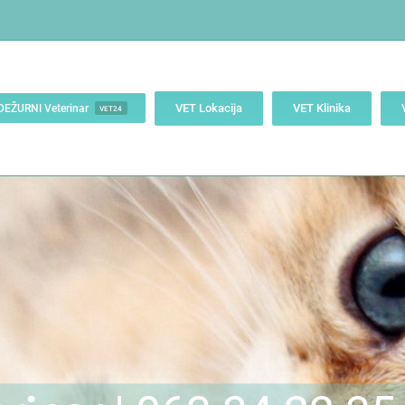
VET Lokacija
VET Klinika
DEŽURNI Veterinar
VET24