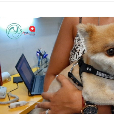
iew
arger
mage