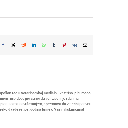
Facebook
X
Reddit
LinkedIn
WhatsApp
Tumblr
Pinterest
Vk
Email
spešan rad u veterinarskoj medicini.
Veterina je humana,
erinom nije dovoljno samo da voli životinje i da ima
neprestanim usavršavanjem, spremnost da veterini posveti
 preko dvadeset pet godina brine o Vašim ljubimcima!