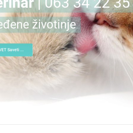
rinar
| 063 34 22 35
eđene životinje
VET Saveti ...