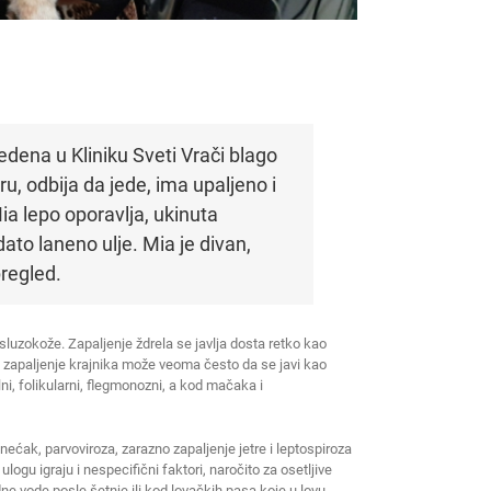
vedena u Kliniku Sveti Vrači blago
, odbija da jede, ima upaljeno i
ia lepo oporavlja, ukinuta
dato laneno ulje. Mia je divan,
pregled.
 sluzokože. Zapaljenje ždrela se javlja dosta retko kao
zapaljenje krajnika može veoma često da se javi kao
i, folikularni, flegmonozni, a kod mačaka i
enećak, parvoviroza, zarazno zapaljenje jetre i leptospiroza
ogu igraju i nespecifični faktori, naročito za osetljive
e vode posle šetnje ili kod lovačkih pasa koje u lovu