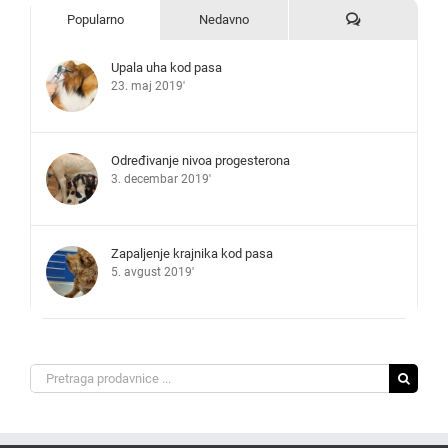
Komentari
Popularno
Nedavno
Upala uha kod pasa
23. maj 2019'
Određivanje nivoa progesterona
3. decembar 2019'
Zapaljenje krajnika kod pasa
5. avgust 2019'
Search
for: