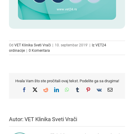
Od
VET Klinika Sveti Vrači
|
10. septembar 2019'
|
Iz VET24
ordinacije
|
0 Komentara
Hvala Vam što ste pročitali ovaj tekst. Podelite ga sa drugima!
Facebook
X
Reddit
LinkedIn
WhatsApp
Tumblr
Pinterest
Vk
Email
Autor:
VET Klinika Sveti Vrači