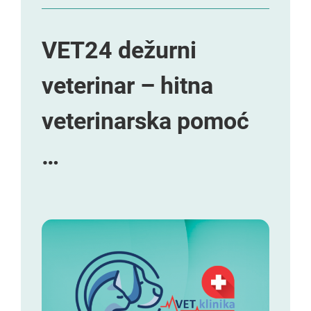
VET24 dežurni
veterinar – hitna
veterinarska pomoć
…