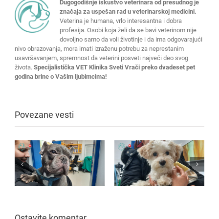
Dugogodišnje iskustvo veterinara od presudnog je
značaja za uspešan rad u veterinarskoj medicini.
Veterina je humana, vrlo interesantna i dobra
profesija. Osobi koja želi da se bavi veterinom nije
dovoljno samo da voli životinje i da ima odgovarajući
nivo obrazovanja, mora imati izraženu potrebu za neprestanim
usavršavanjem, spremnost da veterini posveti najveći deo svog
života.
Specijalistička VET Klinika Sveti Vrači preko dvadeset pet
godina brine o Vašim ljubimcima!
Povezane vesti
Ostavite komentar