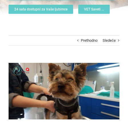
24 sata dostupni za Vaše ljubimce
VET Saveti ...
Prethodno
Sledeće
View
Larger
Image