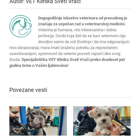
Autor:
VET Klinika Sveti Vrači
Dugogodišnje iskustvo veterinara od presudnog je
značaja za uspešan rad u veterinarskoj medicini.
Veterina je humana, vrlo interesantna i dobra
profesija. Osobi koja želi da se bavi veterinom nije
dovoljno samo da voli životinje i da ima odgovarajući
nivo obrazovanja, mora imati izraženu potrebu za neprestanim
usavršavanjem, spremnost da veterini posveti najveći deo svog
života.
Specijalistička VET Klinika Sveti Vrači preko dvadeset pet
godina brine o Vašim ljubimcima!
Povezane vesti