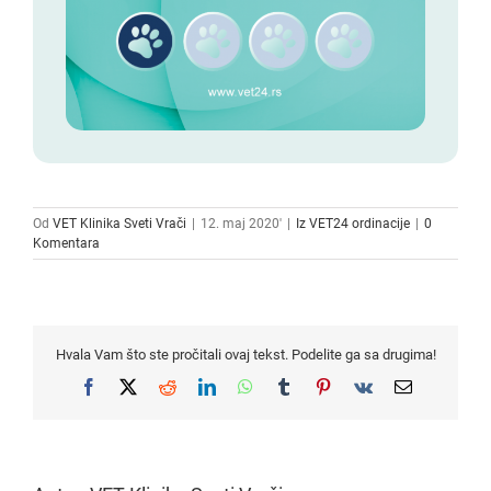
Od
VET Klinika Sveti Vrači
|
12. maj 2020'
|
Iz VET24 ordinacije
|
0
Komentara
Hvala Vam što ste pročitali ovaj tekst. Podelite ga sa drugima!
Facebook
X
Reddit
LinkedIn
WhatsApp
Tumblr
Pinterest
Vk
Email