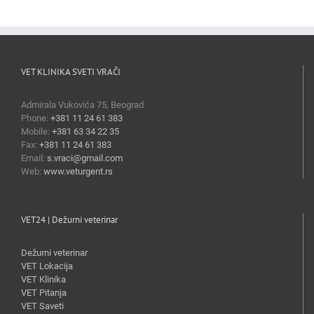
VET KLINIKA SVETI VRAČI
Admirala Vukovića 75, Beograd
Phone:
+381 11 24 61 383
Mobile:
+381 63 34 22 35
Fax:
+381 11 24 61 383
Email:
s.vraci@gmail.com
Web:
www.veturgent.rs
VET24 | Dežurni veterinar
Dežurni veterinar
VET Lokacija
VET Klinika
VET Pitanja
VET Saveti