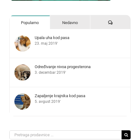
Komentari
Popularno
Nedavno
Upala uha kod pasa
23. maj 2019'
Određivanje nivoa progesterona
3. decembar 2019'
Zapaljenje krajnika kod pasa
5. avgust 2019'
Search
for: