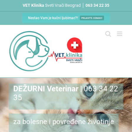
Skip
VET Klinika
Sveti Vrači Beograd │
063 34 22 35
to
content
Nestao Vam je kućni ljubimac?!
PRIJAVITE ODMAH!
DEŽURNI Veterinar
| 063 34 22
35
za bolesne i povređene životinje