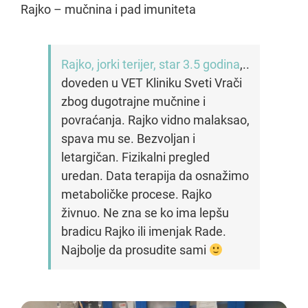
Rajko – mučnina i pad imuniteta
Rajko, jorki terijer, star 3.5 godina
,..
doveden u VET Kliniku Sveti Vrači
zbog dugotrajne mučnine i
povraćanja. Rajko vidno malaksao,
spava mu se. Bezvoljan i
letargičan. Fizikalni pregled
uredan. Data terapija da osnažimo
metaboličke procese. Rajko
živnuo. Ne zna se ko ima lepšu
bradicu Rajko ili imenjak Rade.
Najbolje da prosudite sami