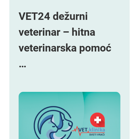
VET24 dežurni
veterinar – hitna
veterinarska pomoć
…