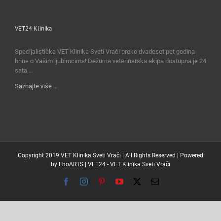
VET24 Klinika
Specijalistička VET Klinika Sveti Vrači preko dvadeset pet godina
brine o Vašim ljubimcima! Dežurna veterinarska ekipa dostupna je 24
sata …
Saznajte više
…
Copyright 2019 VET Klinika Sveti Vrači | All Rights Reserved | Powered
by
EhoARTS
|
VET24 - VET Klinika Sveti Vrači
Facebook
Instagram
Pinterest
YouTube
X
Email