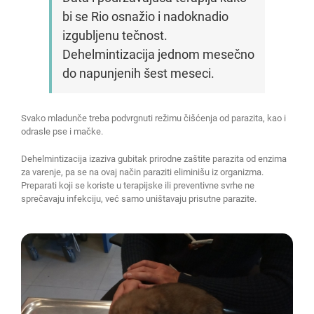
bi se Rio osnažio i nadoknadio
izgubljenu tečnost.
Dehelmintizacija jednom mesečno
do napunjenih šest meseci.
Svako mladunče treba podvrgnuti režimu čišćenja od parazita, kao i
odrasle pse i mačke.
Dehelmintizacija izaziva gubitak prirodne zaštite parazita od enzima
za varenje, pa se na ovaj način paraziti eliminišu iz organizma.
Preparati koji se koriste u terapijske ili preventivne svrhe ne
sprečavaju infekciju, već samo uništavaju prisutne parazite.