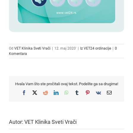
Od
VET Klinika Sveti Vrači
|
12. maj 2020'
|
Iz VET24 ordinacije
|
0
Komentara
Hvala Vam što ste pročitali ovaj tekst. Podelite ga sa drugima!
Facebook
X
Reddit
LinkedIn
WhatsApp
Tumblr
Pinterest
Vk
Email
Autor:
VET Klinika Sveti Vrači