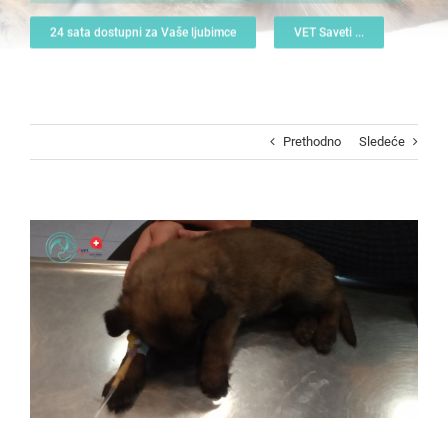
24 sata dostupni za Vaše ljubimce
VET Saveti ...
Prethodno
Sledeće
View
Larger
Image