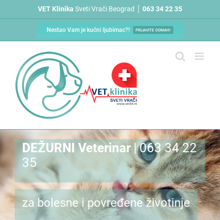
Skip
VET Klinika
Sveti Vrači Beograd │
063 34 22 35
to
content
Nestao Vam je kućni ljubimac?!
PRIJAVITE ODMAH!
DEŽURNI Veterinar
| 063 34 22
35
za bolesne i povređene životinje