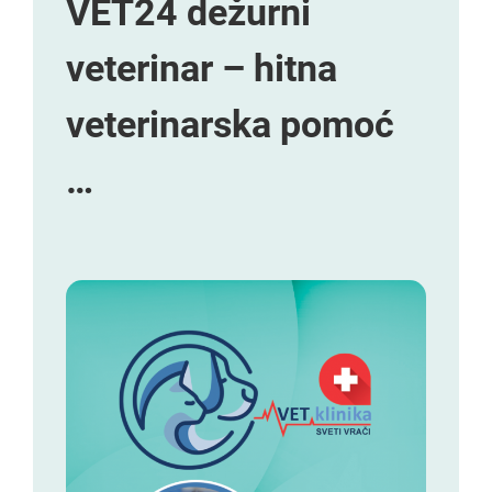
VET24 dežurni
veterinar – hitna
veterinarska pomoć
…