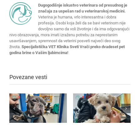
Dugogodišnje iskustvo veterinara od presudnog je
značaja za uspešan rad u veterinarskoj medicini.
Veterina je humana, vrlo interesantna i dobra
profesija. Osobi koja želi da se bavi veterinom nije
dovoljno samo da voli životinje i da ima odgovarajući
nivo obrazovanja, mora imati izraženu potrebu za neprestanim
usavršavanjem, spremnost da veterini posveti najveći deo svog
života.
Specijalistička VET Klinika Sveti Vrači preko dvadeset pet
godina brine o Vašim ljubimcima!
Povezane vesti