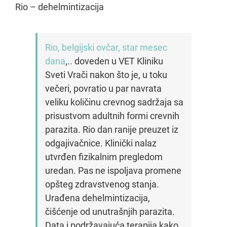
Rio – dehelmintizacija
Rio, belgijski ovčar, star mesec
dana
,.. doveden u VET Kliniku
Sveti Vrači nakon što je, u toku
večeri, povratio u par navrata
veliku količinu crevnog sadržaja sa
prisustvom adultnih formi crevnih
parazita. Rio dan ranije preuzet iz
odgajivačnice. Klinički nalaz
utvrđen fizikalnim pregledom
uredan. Pas ne ispoljava promene
opšteg zdravstvenog stanja.
Urađena dehelmintizacija,
čišćenje od unutrašnjih parazita.
Data i podržavajuća terapija kako