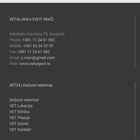
VET KLINIKA SVETI VRAČI
Admirala Vukovića 75, Beograd
Phone:
+381 11 24 61 383
Mobile:
+381 63 34 22 35
Fax:
+381 11 24 61 383
Email:
s.vraci@gmail.com
Web:
www.veturgent.rs
VET24 | Dežurni veterinar
Dežurni veterinar
VET Lokacija
VET Klinika
VET Pitanja
VET Saveti
VET Kontakt