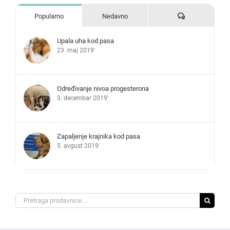
Komentari
Popularno
Nedavno
Upala uha kod pasa
23. maj 2019'
Određivanje nivoa progesterona
3. decembar 2019'
Zapaljenje krajnika kod pasa
5. avgust 2019'
Search
for: