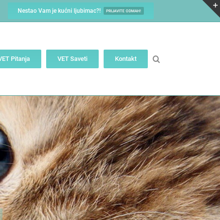
Nestao Vam je kućni ljubimac?!
PRIJAVITE ODMAH!
VET Pitanja
VET Saveti
Kontakt