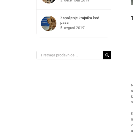
3. decembar 2019'
Zapaljenje krajnika kod
pasa
5. avgust 2019'
Search
for:
N
s
k
s
K
n
z
u