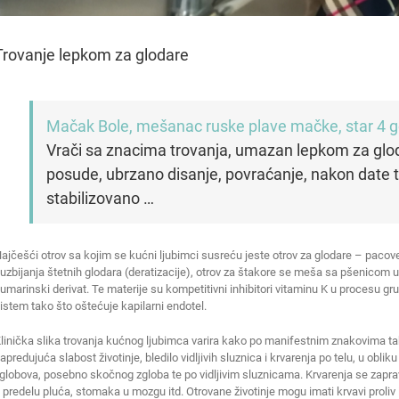
Trovanje lepkom za glodare
Mačak Bole, mešanac ruske plave mačke, star 4 
Vrači sa znacima trovanja, umazan lepkom za gloda
posude, ubrzano disanje, povraćanje, nakon date t
stabilizovano …
ajčešći otrov sa kojim se kućni ljubimci susreću jeste otrov za glodare – paco
uzbijanja štetnih glodara (deratizacije), otrov za štakore se meša sa pšenicom u f
umarinski derivat. Te materije su kompetitivni inhibitori vitaminu K u procesu gru
istem tako što oštećuje kapilarni endotel.
linička slika trovanja kućnog ljubimca varira kako po manifestnim znakovima tako
apredujuća slabost životinje, bledilo vidljivih sluznica i krvarenja po telu, u obl
globova, posebno skočnog zgloba te po vidljivim sluznicama. Krvarenja se zapra
 predelu pluća, stomaka u mozgu itd. Otrovane životinje mogu imati krvavi proliv i