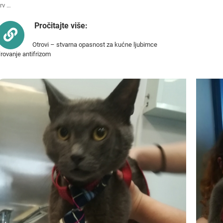
rv …
Pročitajte više:
Otrovi – stvarna opasnost za kućne ljubimce
rovanje antifrizom