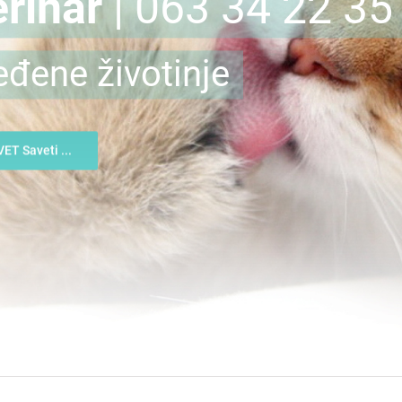
rinar
| 063 34 22 35
eđene životinje
VET Saveti ...