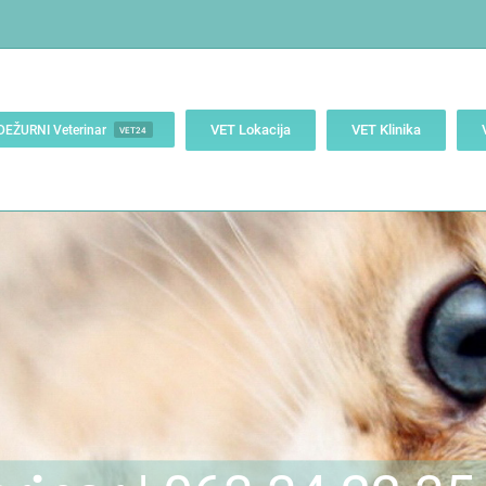
VET Lokacija
VET Klinika
DEŽURNI Veterinar
VET24